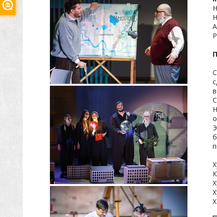
Н
Н
А
Р
С
с
в
С
Н
о
Э
б
п
Х
К
Х
Х
Х