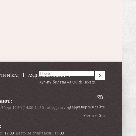
РТИФИКАТ
АУДИОСПЕКТАКЛИ
Купить билеты на Quick Tickets
тают:
Старая версия сайта
0 до 19:30 (14:00-14:30 - обед) по адресу:
Карта сайта
:
с.:
17:00;
Детские спектакли:
11:00.