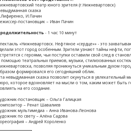
ижневартовский театр юного зрителя (г.Нижневартовск)
евыдуманная сказка
.Лифиренко, И.Пачин
ежиссер-постановщик – Иван Пачин
Продолжительность
- 1 час 10 минут
пектакль «Нижневартовск. Нефтяное «сердце»» - это захватыва
делали этот город особенным. Зрители узнают тайны нефти, по
стретятся с героями, чьи поступки оставили свой след в станов
 помощью театральных приемов, музыки, стилизованных костюм
ижневартовска, позволяя проникнуться уникальным духом города
бразом формировался его сегодняшний облик.
та невыдуманная сказка позволит окунуться в увлекательный м
юро, которое вдохновляет на мысли о том, каким может быть г
овлиять на его создание.
удожник-постановщик – Ольга Галицкая
омпозитор – Ренат Шавалиев
удожник мультимедиа – Анна Иванова-Леонова
удожник по свету – Алёна Садова
ореография – Андрей Короленко