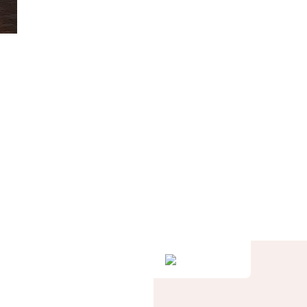
не.
у.