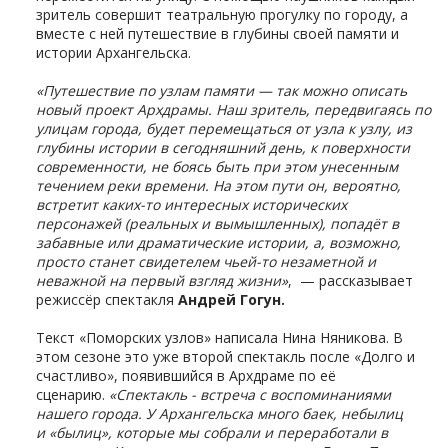
зритель совершит театральную прогулку по городу, а
вместе с ней путешествие в глубины своей памяти и
истории Архангельска.
«Путешествие по узлам памяти — так можно описать
новый проект Архдрамы. Наш зритель, передвигаясь по
улицам города, будет перемещаться от узла к узлу, из
глубины истории в сегодняшний день, к поверхности
современности, не боясь быть при этом унесенным
течением реки времени. На этом пути он, вероятно,
встретит каких-то интересных исторических
персонажей (реальных и вымышленных), попадёт в
забавные или драматические истории, а, возможно,
просто станет свидетелем чьей-то незаметной и
неважной на первый взгляд жизни»
, — рассказывает
режиссёр спектакля
Андрей Гогун.
Текст «Поморских узлов» написала Нина Няникова. В
этом сезоне это уже второй спектакль после «Долго и
счастливо», появившийся в Архдраме по её
сценарию.
«Спектакль - встреча с воспоминаниями
нашего города. У Архангельска много баек, небылиц
и «былиц», которые мы собрали и переработали в