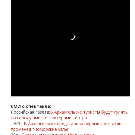
СМИ о спектакле:
Российская газета:
В Архангельске туристы будут гулять
по городу вместе с актерами театра
ТАСС:
В Архангельске представили первый спектакль-
променад "Поморские узлы"
29ru:
Театр в смартфоне: в Ночь музеев