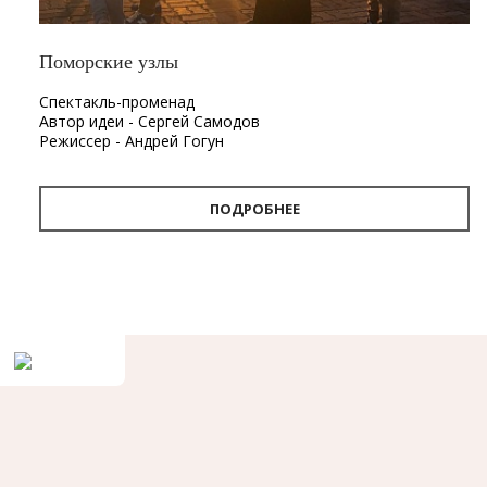
Поморские узлы
Спектакль-променад
Автор идеи - Сергей Самодов
Режиссер - Андрей Гогун
Драматург - Нина Няникова
Шумовое сопровождение - Леонид Лещев
ПОДРОБНЕЕ
Продолжительность
- 1 час.
Первый в Архангельске спектакль-променад «Поморские
узлы». Проект «Поморские узлы» позволит вынырнуть из
привычного формата, в котором зритель находится в
зале, а актёр на сцене. Из здания театра спектакль
переместится на улицу. С помощью наушников каждый
зритель совершит театральную прогулку по городу, а
вместе с ней путешествие в глубины своей памяти и
истории Архангельска.
«Путешествие по узлам памяти — так можно описать