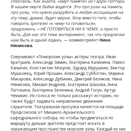
спектакль. Как знаете, «омут памяти» из Гарри Поттера.
В нашем омуте байки водятся. Это про узлы на память,
про узлы, что нужно разрубить и любая ассоциация на
эту тему, думаю, будет верна. Хочу вместо того, чтобы
говорить зрителю «к чему-то готовиться»,
предложить —НЕ ГОТОВИТЬСЯ НИ К ЧЕМУ, а просто
быть. Для нас это тоже эксперимент, так что предлагаю
нам быть в одной лодке»
, — комментриент
Нина
Няникова.
Озвучивают «Поморские узлы» актёры театра: Иван
Братушев, Александр Зимин, Екатерина Калинина, Павел
Каныгин, Константин Мокров, Эдуард Мурушкин, Виктор
Мушковец, Юрий Прошин, Александр Субботин, Марина
Макарова, Александр Дубинин, Дмитрий Беляков, Нина
Няникова, Михаил Андреев, Екатерина Шахова, Анна
Патокина, Екатерина Зеленина, Андрей Гогун, Артур
Чемакин. Их голоса не только расскажут историю, но
также будут задавать направление движения
слушателя. Театральная прогулка начнется на площади
Профсоюзов от Михаило-Архангельского
кафедрального собора, но чтобы продвигаться по
маршруту дальше зрителю предстоит искать в
окружающем пространстве морские узлы. Каждый из них