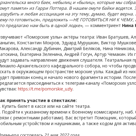
рхангельска много баек, небылиц и «былиц», которые мы собрал
омут памяти» из Гарри Поттера. В нашем омуте байки водятся. Э
азрубить и любая ассоциация на эту тему, думаю, будет верна. 
ему-то готовиться», предложить —НЕ ГОТОВИТЬСЯ НИ К ЧЕМУ, а 
то предлагаю нам быть в одной лодке»
, — комментриент
Нина 
звучивают «Поморские узлы» актёры театра: Иван Братушев, Ал
аныгин, Константин Мокров, Эдуард Мурушкин, Виктор Мушкове
акарова, Александр Дубинин, Дмитрий Беляков, Нина Няникова,
атокина, Екатерина Зеленина, Андрей Гогун, Артур Чемакин. Их 
удут задавать направление движения слушателя. Театральная 
ихаило-Архангельского кафедрального собора, но чтобы продв
скать в окружающем пространстве морские узлы. Каждый из них
удет привязан конец и начало нового фрагмента истории. Посл
редлагается присоединиться к телеграм-каналу «Поморских узло
увствах:
https://t.me/pomorskie_uzly
.
ак принять участие в спектакле:
. Купить билет в кассе или на сайте театра.
. Подойти к указанному времени к Военному комиссариату, наб. 
вязи с ремонтными работами). Вас встретит Помощник, который
обильным устройством и наушниками, а также кодом для актива
ремьера состоялась 21 мая 2022 года