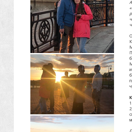
А
«
р
ч
ч
О
К
М
П
б
М
и
б
п
ч
К
1
2
с
м
П