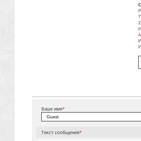
С
Р
Т
2
И
А
И
И
Ваше имя
*
Текст сообщения
*