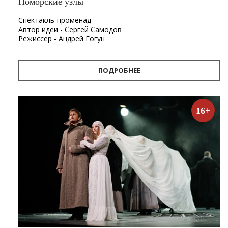
Поморские узлы
Спектакль-променад
Автор идеи - Сергей Самодов
Режиссер - Андрей Гогун
Драматург - Нина Няникова
Шумовое сопровождение - Леонид Лещев
ПОДРОБНЕЕ
Продолжительность
- 1 час.
Первый в Архангельске спектакль-променад «Поморские
узлы». Проект «Поморские узлы» позволит вынырнуть из
16+
привычного формата, в котором зритель находится в
зале, а актёр на сцене. Из здания театра спектакль
переместится на улицу. С помощью наушников каждый
зритель совершит театральную прогулку по городу, а
вместе с ней путешествие в глубины своей памяти и
истории Архангельска.
«Путешествие по узлам памяти — так можно описать
новый проект Архдрамы. Наш зритель, передвигаясь по
улицам города, будет перемещаться от узла к узлу, из
глубины истории в сегодняшний день, к поверхности