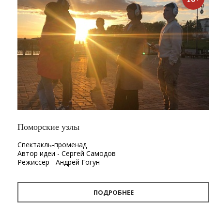
Поморские узлы
Спектакль-променад
Автор идеи - Сергей Самодов
Режиссер - Андрей Гогун
Драматург - Нина Няникова
Шумовое сопровождение - Леонид Лещев
ПОДРОБНЕЕ
Продолжительность
- 1 час.
Первый в Архангельске спектакль-променад «Поморские