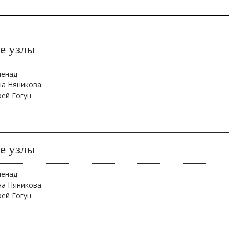
е узлы
менад
на Няникова
рей Гогун
е узлы
менад
на Няникова
рей Гогун