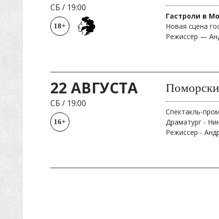
СБ
/
19:00
Гастроли в М
Новая сцена го
18+
Режиссёр — Ан
22 АВГУСТА
Поморски
СБ
/
19:00
Спектакль-про
Драматург - Ни
16+
Режиссер - Анд