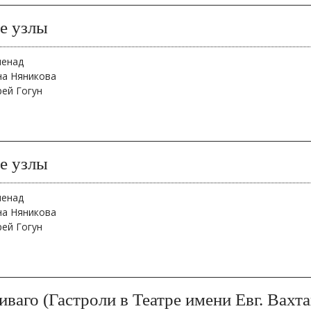
е узлы
менад
на Няникова
рей Гогун
е узлы
менад
на Няникова
рей Гогун
ваго (Гастроли в Театре имени Евг. Вахта