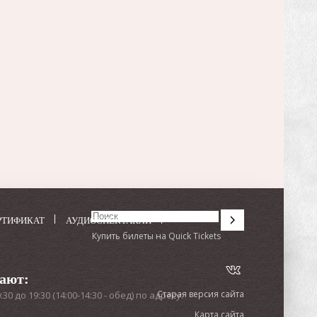
РТИФИКАТ
АУДИОСПЕКТАКЛИ
Купить билеты на Quick Tickets
тают:
Старая версия сайта
0 до 19:30 (14:00-14:30 - обед) по адресу:
Карта сайта