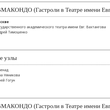
АКОНДО (Гастроли в Театре имени Евг.
оскве
сударственного академического театра имени Евг. Вахтангова
дрей Тимошенко
е узлы
менад
на Няникова
рей Гогун
АКОНДО (Гастроли в Театре имени Евг.