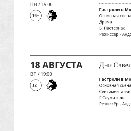
ПН
/
19:00
Гастроли в М
Основная сцена
16+
Драма
Б. Пастернак
Режиссёр - Ан
18 АВГУСТА
Дни Савел
ВТ
/
19:00
Гастроли в М
Основная сцена
12+
Сентиментальна
Г.Служитель
Режиссёр - Ан