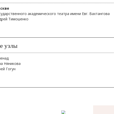
оскве
сударственного академического театра имени Евг. Вахтангова
дрей Тимошенко
е узлы
менад
на Няникова
рей Гогун