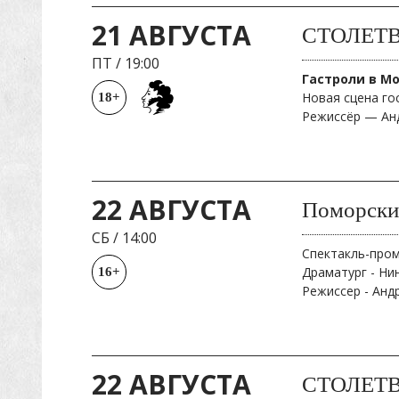
21 АВГУСТА
СТОЛЕТВМ
ПТ
/
19:00
Гастроли в М
Новая сцена го
18+
Режиссёр — Ан
22 АВГУСТА
Поморски
СБ
/
14:00
Спектакль-про
Драматург - Ни
16+
Режиссер - Анд
22 АВГУСТА
СТОЛЕТВМ