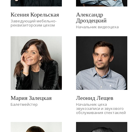
Ксения Корельская
Александр
Дроздецкий
Заведующий мебельно-
реквизиторским цехом
Начальник видеоцеха
Мария Залецкая
Леонид Лещев
Балетмейстер
Начальник цеха
звукозаписи и звукового
обслуживания спектаклей