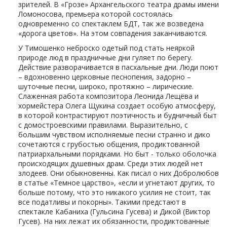
зрителей. В «Грозе» Архангельского театра драмы имени
Ломоносова, премьера которой состоялась
одновременно со спектаклем БДТ, так же возведена
«дорога цветов». На этом совпадения заканчиваются.
У Тимошенко неброско одетый под стать неяркой
природе люд в праздничные дни гуляет по берегу.
Действие разворачивается в пасхальные дни. Люди поют
– вдохновенно церковные песнопения, задорно –
шуточные песни, широко, протяжно – лирические.
Слаженная работа композитора Леонида Лещёва и
хормейстера Олега Щукина создает особую атмосферу,
в которой контрастируют поэтичность и будничный быт
с домостроевскими правилами. Выразительно, с
большим чувством исполняемые песни странно и дико
сочетаются с грубостью общения, продиктованной
патриархальными порядками. Но быт - только оболочка
происходящих душевных драм. Среди этих людей нет
злодеев. Они обыкновенны. Как писал о них Добролюбов
в статье «Темное царство», «если и угнетают других, то
больше потому, что это никакого усилия не стоит, так
все податливы и покорны». Такими предстают в
спектакле Кабаниха (Гульсина Гусева) и Дикой (Виктор
Гусев). На них лежат их обязанности, продиктованные