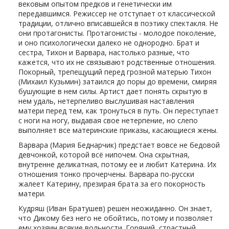
вековым опытом предков и генетически им
передавшимся. Режиссер не отступает от классической
традиции, отлично вписавшейся в поэтику спектакля. Не
они протагонисты. Протагонисты - молодое поколение,
и оно психологически далеко не однородно. Брат и
сестра, Тихон и Варвара, настолько разные, что
кажется, что их не связывают родственные отношения.
Покорный, трепещущий перед грозной матерью Тихон
(Михаил Кузьмин) затаился до поры до времени, смиряя
бушующие в нем силы. Артист дает понять скрытую в
нем удаль, нетерпеливо выслушивая наставления
матери перед тем, как тронуться в путь. Он переступает
с ноги на ногу, выдавая свое нетерпение, но слепо
выполняет все материнские приказы, касающиеся жены.
Варвара (Мария Беднарчик) предстает вовсе не бедовой
девчонкой, которой всё нипочем. Она скрытная,
внутренне деликатная, потому ее и любит Катерина. Их
отношения тонко прочерчены. Варвара по-русски
жалеет Катерину, презирая брата за его покорность
матери.
Кудряш (Иван Братушев) решен неожиданно. Он знает,
что Дикому без него не обойтись, потому и позволяет
ему хозяин всякие вольности. Горячий, страстный,