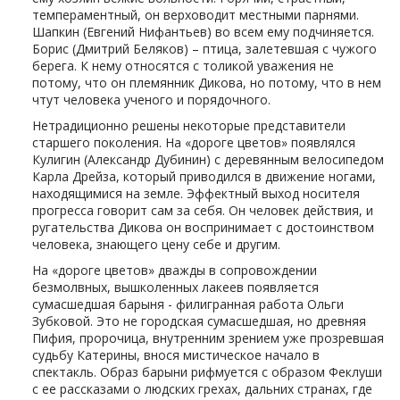
темпераментный, он верховодит местными парнями.
Шапкин (Евгений Нифантьев) во всем ему подчиняется.
Борис (Дмитрий Беляков) – птица, залетевшая с чужого
берега. К нему относятся с толикой уважения не
потому, что он племянник Дикова, но потому, что в нем
чтут человека ученого и порядочного.
Нетрадиционно решены некоторые представители
старшего поколения. На «дороге цветов» появлялся
Кулигин (Александр Дубинин) с деревянным велосипедом
Карла Дрейза, который приводился в движение ногами,
находящимися на земле. Эффектный выход носителя
прогресса говорит сам за себя. Он человек действия, и
ругательства Дикова он воспринимает с достоинством
человека, знающего цену себе и другим.
На «дороге цветов» дважды в сопровождении
безмолвных, вышколенных лакеев появляется
сумасшедшая барыня - филигранная работа Ольги
Зубковой. Это не городская сумасшедшая, но древняя
Пифия, пророчица, внутренним зрением уже прозревшая
судьбу Катерины, внося мистическое начало в
спектакль. Образ барыни рифмуется с образом Феклуши
с ее рассказами о людских грехах, дальних странах, где