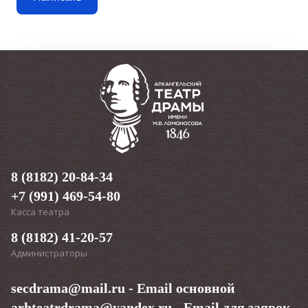
режиссёр спектакля
Андрей Гогун.
Текст «Поморских узлов» написала Нина Няникова. В
этом сезоне это уже второй спектакль после «Долго и
счастливо», появившийся в Архдраме по её
сценарию.
«Спектакль - встреча с воспоминаниями
нашего города. У Архангельска много баек, небылиц
и «былиц», которые мы собрали и переработали в
спектакль. Как знаете, «омут памяти» из Гарри Поттера.
В нашем омуте байки водятся. Это про узлы на память,
про узлы, что нужно разрубить и любая ассоциация на
эту тему, думаю, будет верна. Хочу вместо того, чтобы
8 (8182) 20-84-34
говорить зрителю «к чему-то готовиться»,
+7 (991) 469-54-80
предложить —НЕ ГОТОВИТЬСЯ НИ К ЧЕМУ, а просто
быть. Для нас это тоже эксперимент, так что предлагаю
Касса театра
нам быть в одной лодке»
, — комментриент
Нина
Няникова.
8 (8182) 41-20-57
Администраторы
Озвучивают «Поморские узлы» актёры театра: Иван
secdrama@mail.ru
Братушев, Александр Зимин, Екатерина Калинина, Павел
- Email основной
Каныгин, Константин Мокров, Эдуард Мурушкин, Виктор
arhteatrdrama@yandex.ru
- Email для заявок