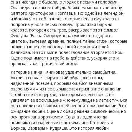
она никогда не бывала, о людях с песьими головами.
Она видела в каком-нибудь ближнем монастыре икону
Святого Христофора Псоглавца. По одной из легенд он
избавился от соблазнов, которые несла ему красота,
попросив у Бога песью голову. Проклятья барыни
красоте, которая есть грех, раскрывает этот символ.
Феклуша (Елена Смородинова) уходит по «дороге
цветов», выпевая древние, полные тайны стихи, которые
подхватывает сопровождавший ее хор жителей
Калинова. В этот миг в повествование вторгается Рок.
Сцена поднимает на гребень действие, ускоряя его и
предсказывая трагический исход.
Катерина (Нина Няникова) удивительно самобытна.
Актриса создает лирический образ женщины,
наделенной поэзией, прорывающейся внезапными
озарениями – из нее вырывается признание о видении
столба света в церкви, в котором ангелы поют; не
удивляет ее восклицание «Почему люди не летают?». Вся
она находится в каком-то ей непонятном ожидании. Это
ожидание любви. Сцена любви решена символически, но
вся пронизана эротизмом. Со дна лодок иногда
появляются озаренные счастьем лица Катерины и
Бориса, Варвары и Кудряша. Это история любви