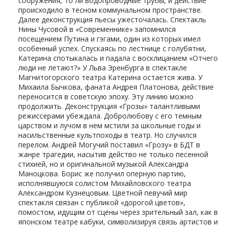
сооружения, то ли водопроводные трубы, и действие
происходило в тесном коммунальном пространстве.
Далее деконструкция пьесы ужесточалась. Спектакль
Нины Чусовой в «Современнике» запомнился
посещением Путина и гэгами, один из которых имел
особенный успех. Спускаясь по лестнице с голубятни,
Катерина спотыкалась и падала с восклицанием «Отчего
люди не летают?» У Льва Эренбурга в спектакле
Магнитогорского театра Катерина остается жива. У
Михаила Бычкова, фаната Андрея Платонова, действие
переносится в советскую эпоху. Эту линию можно
продолжить. Деконструкция «Грозы» талантливыми
режиссерами убеждала. Добролюбову с его темным
царством и лучом в нем мстили за школьные годы и
насильственные культпоходы в театр. Но случился
перелом. Андрей Могучий поставил «Грозу» в БДТ в
жанре трагедии, насытив действо не только песенной
стихией, но и оригинальной музыкой Александра
Маноцкова. Борис же получил оперную партию,
исполнявшуюся солистом Михайловского театра
Александром Кузнецовым. Цветной певучий мир
спектакля связан с публикой «дорогой цветов»,
помостом, идущим от сцены через зрительный зал, как в
японском театре кабуки, символизируя связь артистов и