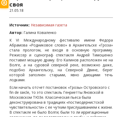
своя
21.05.18
Источник:
Независимая газета
Автор:
Галина Коваленко
К VI Международному фестивалю имени Федора
Абрамова «Родниковое слово» в Архангельске «Гроза»
стала прологом, не входя в основную программу.
Режиссер и сценограф спектакля Андрей Тимошенко
поставил мощную драму. Его Калинов расположен не на
Волге, а на суровой северной реке, возможно даже,
подобно Архангельску, на Северной Двине, берег
которой заполнен старыми, явно дающими течь
лодками.
Если начать отсчет постановок «Грозы» Островского с
fin de siиcle, то это спектакль Генриетты Яновской в
Московском ТЮЗе. Классическая пьеса была
деконструирована в традициях «постмодернистской
чувствительности» с ее чутким прислушиванием к жизни.
В спектакле не было Волги; были то ли ирригационные