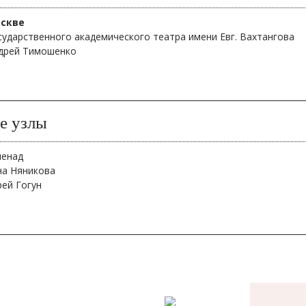
оскве
сударственного академического театра имени Евг. Вахтангова
дрей Тимошенко
е узлы
менад
на Няникова
рей Гогун