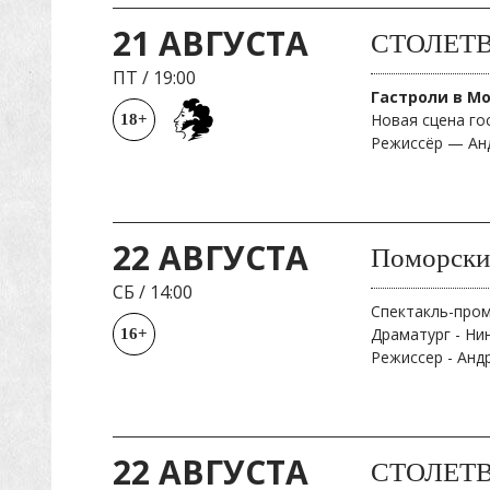
21 АВГУСТА
СТОЛЕТВМ
ПТ
/
19:00
Гастроли в М
Новая сцена го
18+
Режиссёр — Ан
22 АВГУСТА
Поморски
СБ
/
14:00
Спектакль-про
Драматург - Ни
16+
Режиссер - Анд
22 АВГУСТА
СТОЛЕТВМ