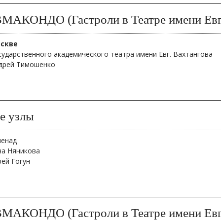
АКОНДО (Гастроли в Театре имени Евг.
оскве
сударственного академического театра имени Евг. Вахтангова
дрей Тимошенко
е узлы
менад
на Няникова
рей Гогун
АКОНДО (Гастроли в Театре имени Евг.