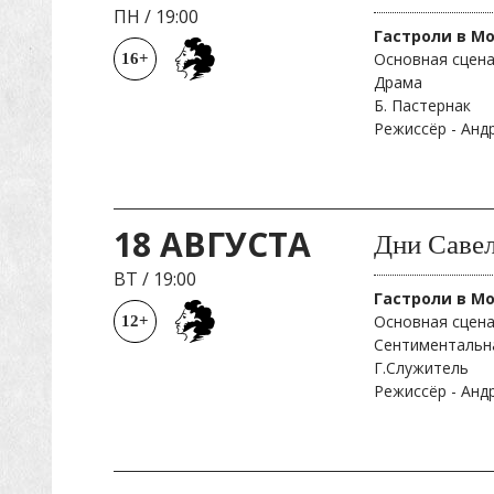
ПН
/
19:00
Гастроли в М
Основная сцена
16+
Драма
Б. Пастернак
Режиссёр - Ан
18 АВГУСТА
Дни Савел
ВТ
/
19:00
Гастроли в М
Основная сцена
12+
Сентиментальна
Г.Служитель
Режиссёр - Ан