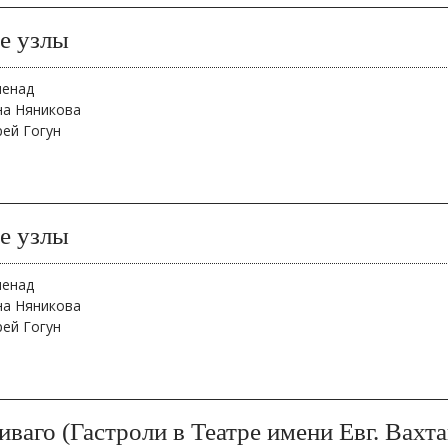
е узлы
менад
на Няникова
рей Гогун
е узлы
менад
на Няникова
рей Гогун
ваго (Гастроли в Театре имени Евг. Вахта