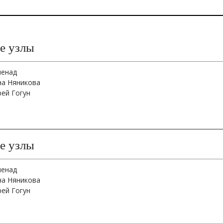
е узлы
менад
на Няникова
рей Гогун
е узлы
менад
на Няникова
рей Гогун