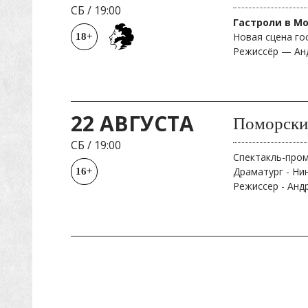
СБ
/
19:00
Гастроли в М
Новая сцена го
18+
Режиссёр — Ан
22 АВГУСТА
Поморски
СБ
/
19:00
Спектакль-про
Драматург - Ни
16+
Режиссер - Анд