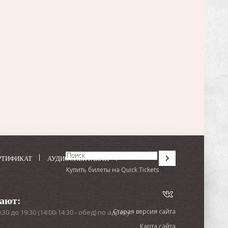
РТИФИКАТ
АУДИОСПЕКТАКЛИ
Купить билеты на Quick Tickets
тают:
Старая версия сайта
0 до 19:30 (14:00-14:30 - обед) по адресу:
Карта сайта