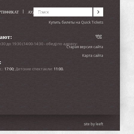
РТИФИКАТ
АУДИОСПЕКТАКЛИ
Купить билеты на Quick Tickets
тают:
0 до 19:30 (14:00-14:30 - обед) по адресу:
Старая версия сайта
Карта сайта
:
с.:
17:00;
Детские спектакли:
11:00.
site by leeft