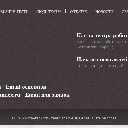
ВИЗИТ В ТЕАТР
ЛЮДИ ТЕАТРА
О ТЕАТРЕ
НОВОСТИ
СЕ
Кассы театра рабо
Кассы театра работают с 10:3
Петровский парк, 1;
Начало спектаклей
Пн.-Чт.:
18:30,
Пт.: 18:00, Сб.-В
u
- Email основной
ndex.ru
- Email для заявок
© 2026 Архангельский театр драмы имени М. В. Ломоносова