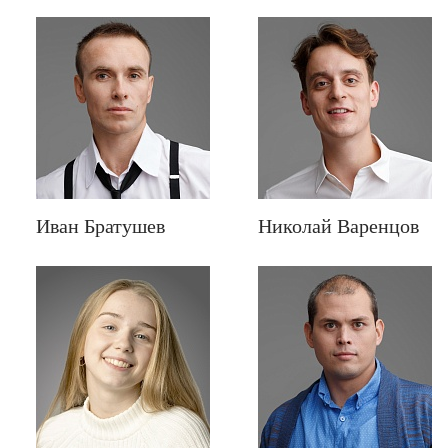
Иван Братушев
Николай Варенцов