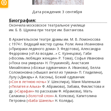
Дата рождения:
3 сентября
Биография:
Окончила московское театральное училище
им. Б. В. Щукина при театре им. Вахтангова.
В Архангельском театре драмы им. М. В. Ломоносова
с 1974 г. Ведущий мастер сцены. Роли: Анна Иоанновна
(«Призраки ледяного дома» Э. Федотова), Александра
Федоровна («И Аз воздам…» С. Кузнецова), Габи
(«Восемь любящих женщин» Р. Тома), Софья Ивановна
(«Пока она умирала» Н. Птушкиной), Анастасия
Михайловна («Божьи одуванчики» А. Иванова), Белла
Соломоновна («Вышел ангел из тумана» П. Гладилина),
Лулу («Дикарь» А. Касоны), Божий одуванчик
(
«Сон в летнюю ночь»
У. Шекспира), Маня Маленькая
(
«Пелагея и Алька»
Ф. Абрамова), Забава, Фиклистова и
др. (
«Сарафан»
по рассказам Ф. Абрамова), Мать
Салакина (
«Золотой слон»
А. Копкова), Капитолина
Петровна (
«Баба Шанель»
Н. Коляды).