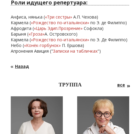
Роли идущего репертуара:
Анфиса, нянька (
«
Тр
и сестры
»
А.П. Чехова)
Кармела (
«Рождество по-итальянски»
по Э. де Филиппо)
Афродита (
«Царь Эдип.Прозрение»
Софокла)
Барыня (
«Гроза»
А. Островского)
Кармела (
«Рождество по-итальянски»
по Э. Де Филиппо)
Небо (
«Конёк-горбунок»
П. Ершова)
Апронения Авиция ("
Записки на табличках
")
Назад
ТРУППА
все