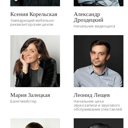
Ксения Корельская
Александр
Дроздецкий
Заведующий мебельно-
реквизиторским цехом
Начальник видеоцеха
Мария Залецкая
Леонид Лещев
Балетмейстер
Начальник цеха
звукозаписи и звукового
обслуживания спектаклей