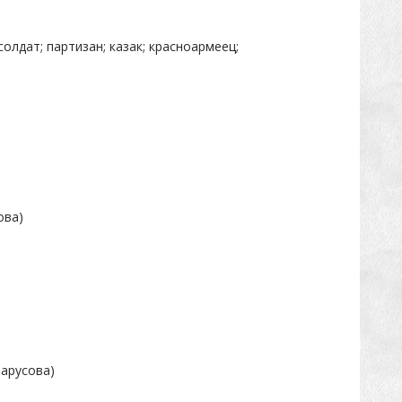
лдат; партизан; казак; красноармеец;
ова)
арусова)