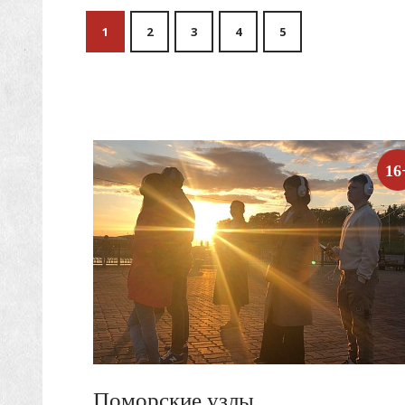
1
2
3
4
5
16
Поморские узлы