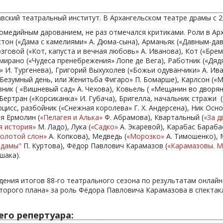
:
вский театральный институт. В Архангельском театре драмы с 20
комедийным дарованием, не раз отмечался критиками. Роли в Ар
астон («Дама с камелиями» А. Дюма-сына), Арманьяк («Давным-дав
зговой («Кот, капуста и вечная любовь» А. Иванова), Кот («Бре
мирано («Чудеса пренебрежения» Лопе де Вега), Работник («Дядя
» И. Тургенева), Григорий Выхухолев («Божьи одуванчики» А. Ив
(«Безумный день, или Женитьба Фигаро» П. Бомарше), Карлсон («
ник ( «Вишневый сад» А. Чехова), Ковьель ( «Мещанин во дворянс
Бертран («Корсиканка» И. Губача), Бригелла, начальник стражи 
цисс, разбойник («Снежная королева» Г. Х. Андерсена), Ник Основ
я Ермолин (
«Пелагея и Алька»
Ф. Абрамова), Квартальный (
«За д
я история»
М. Ладо), Лука (
«Садко»
А. Экаревой), Карабас Барабас
Золотой слон»
А. Копкова), Медведь (
«Морозко»
А. Тимошенко), 
 дамы"
П. Куртова), Фёдор Павлович Карамазов (
«Карамазовы. 
шака).
дения итогов 88-го театрального сезона по результатам онлай
торого плана» за роль Фёдора Павловича Карамазова в спекта
го репертуара: