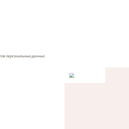
тов персональных данных
не.
у.
и в