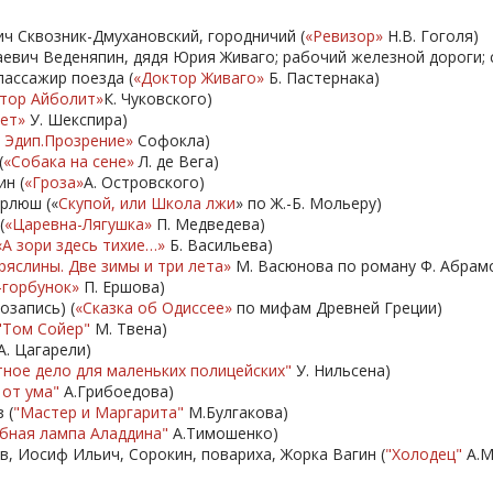
ч Сквозник-Дмухановский, городничий (
«
Р
евизор
»
Н.В. Гоголя)
евич Веденяпин, дядя Юрия Живаго; рабочий железной дороги; со
пассажир поезда (
«Доктор Живаго»
Б. Пастернака)
тор Айболит»
К. Чуковского)
ет»
У. Шекспира)
 Эдип.Прозрение»
Софокла)
(
«Собака на сене»
Л. де Вега)
н (
«Гроза»
А. Островского)
рлюш («
Скупой, или Школа лжи
» по Ж.-Б. Мольеру)
(
«Царевна-Лягушка»
П. Медведева)
«А зори здесь тихие…»
Б. Васильева)
ряслины. Две зимы и три лета»
М. Васюнова по роману Ф. Абрам
-горбунок
»
П. Ершова)
озапись) (
«Сказка об Одиссее»
по мифам Древней Греции)
"Том Сойер"
М. Твена)
А. Цагарели)
тное дело для маленьких полицейских"
У. Нильсена)
 от ума"
А.Грибоедова)
 (
"Мастер и Маргарита"
М.Булгакова)
бная лампа Аладдина"
А.Тимошенко)
в, Иосиф Ильич, Сорокин, повариха, Жорка Вагин (
"Холодец"
А.М