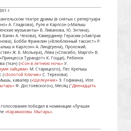
01 г.
хангельском театре драмы (в снятых с репертуара
но» А. Гладкова), Руле и Карлсон («Малыш
менские музыканты» В. Ливанова, Ю. Энтина),
 Ваня» А. Чехова), Камердинер Герасим («Завтрак
анова), Бобби Франклин («Влюбленный таксист» Р.
Малыш и Карлсон» А. Линдгрена), Прохожий,
тве» Ж. Б. Мольера), Лёва («Спасибо, Марго!» В.
(«Принцесса Турандот» К. Гоцци), Ребенок
а (ткач) (
«Сон в летнюю ночь»
У.
вумя зайцами»
М. Старицкого), Пес Крепыш
 (
«Золотой Ключик»
С. Терехова)
Мышь, кавалер (
«Щелкунчик»
Э. Гофмана), Илл
Мытарь»
Ф. Достоевского»), Месяц (
"Двенадцать
н голосования победил в номинации «Лучшая
кле
«Карамазовы. Мытарь»
.