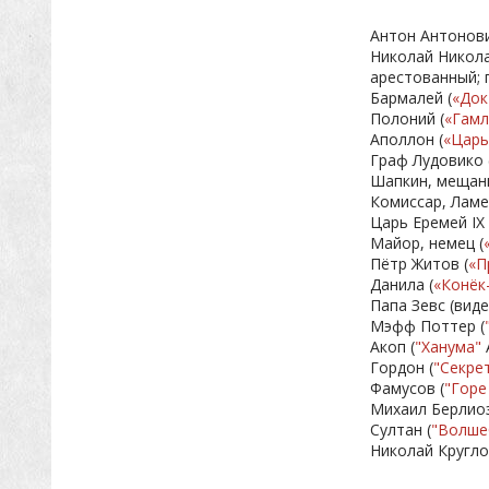
Антон Антонови
Николай Никола
арестованный; 
Бармалей (
«Док
Полоний (
«Гамл
Аполлон (
«Царь
Граф Лудовико 
Шапкин, мещани
Комиссар, Ламе
Царь Еремей IX 
Майор, немец (
Пётр Житов (
«П
Данила (
«
Конёк
Папа Зевс (виде
Мэфф Поттер (
Акоп (
"Ханума"
Гордон (
"Секре
Фамусов (
"Горе
Михаил Берлиоз
Султан (
"Волше
Николай Кругло