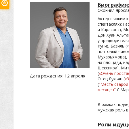
Биография
Окончил Яросла
Актер с ярким 
спектаклях): Г
и Карлсон»), Мо
Дон Хуан Альта
у предводителя
Куни), Базиль 
почтовый чинов
Мухарьямова), 
на площади, нар
Шекспира), Мит
(
«Очень проста
Дата рождения:
12 апреля
Отец Лукьян (
«
(
"Месть старой
месяцев"
С.Мар
В рамках подве
мужская роль в
Роли идуще