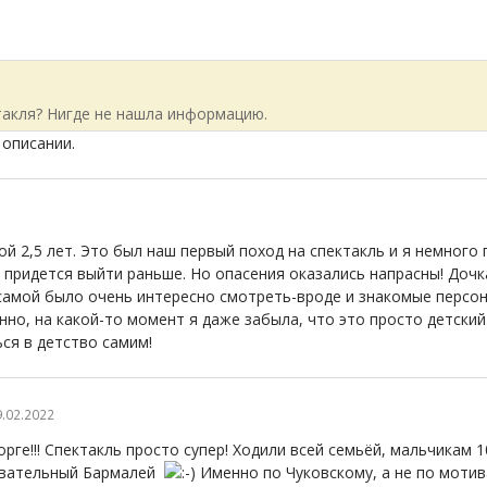
акля? Нигде не нашла информацию.
 описании.
ой 2,5 лет. Это был наш первый поход на спектакль и я немного
 придется выйти раньше. Но опасения оказались напрасны! Дочк
 самой было очень интересно смотреть-вроде и знакомые персо
нно, на какой-то момент я даже забыла, что это просто детски
ься в детство самим!
9.02.2022
ге!!! Спектакль просто супер! Ходили всей семьёй, мальчикам 10
ровательный Бармалей
Именно по Чуковскому, а не по мотив