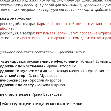
обеда добра над злом, яркие герои», - Алексей Ермилышев.
Я сч
овременному ребёнку. Простая для понимания, красочная и ди
звестным комедиям, - мы придумали песни на старые добрые м
МИ о спектакле:
ресс-служба театра:
Бармалейство – это болезнь: в Архангель
йболит»
ресс-служба театра:
Кит плывёт, волки бегут: последние штрих
Регион 29»:
Дискотека 1980-х: в архангельском драмтеатре игра
ремьера спектакля состоялась 22 декабря 2019 г.
Инсценировка, музыкальное оформление
- Алексей Ермилы
Художник по костюмам
- Ирина Титоренко
Художники мультимедиа
- Александр Менухов, Сергей Жигал
Балетмейстер
- Ольга Мурашова
Звукорежиссёр
- Ярослав Антропов
удожник по свету
- Михаил Юданов
пектакль ведёт
Ирина Варенцова
Действующие лица и исполнители: