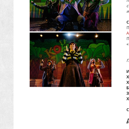
п
с
и
С
П
А
П
«
П
Х
С