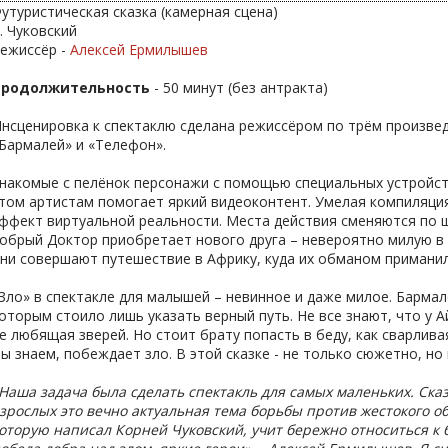
утуристическая сказка (камерная сцена)
. Чуковский
ежиссёр -
Алексей Ермилышев
Продолжительность
- 50 минут (без антракта)
нсценировка к спектаклю сделана режиссёром по трём произве
Бармалей» и «Телефон».
накомые с пелёнок персонажи с помощью специальных устройст
том артистам помогает яркий видеоконтент. Умелая компиляция
ффект виртуальной реальности. Места действия сменяются по щ
обрый Доктор приобретает нового друга – невероятно милую в
ни совершают путешествие в Африку, куда их обманом приманил
Зло» в спектакле для малышей – невинное и даже милое. Барма
оторым стоило лишь указать верный путь. Не все знают, что у А
е любящая зверей. Но стоит брату попасть в беду, как сварлива
ы знаем, побеждает зло. В этой сказке - не только сюжетно, но
Наша задача была сделать спектакль для самых маленьких. Сказ
зрослых это вечно актуальная тема борьбы против жестокого 
оторую написал Корней Чуковский, учит бережно относиться 