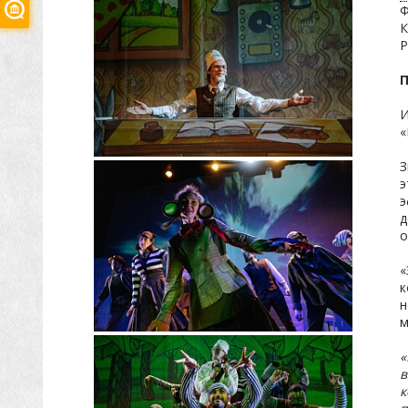
Ф
К
Р
И
«
З
э
э
д
о
«
к
н
м
«
в
к