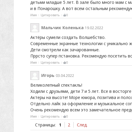
детьми младше 5 лет. В зале было много мам с м
и в Понарошку. А вот всем остальным рекоменд
Имя
Цитировать
0
Мальчик Коленька
19.02.2022
Актёры сумели создать Волшебство.
Современные экранные технологии с уникально ж
Дети смотрели как зачарованные.
Пррсто супер пстановка. Рекомендую посетить в
Имя
Цитировать
0
Игорь
03.04.2022
Великолепный спектакль!
Ходили с друзьями, дети 7 и 5 лет. Все в восторг
Актеры на высоте! Море юмора, позитива и поло
Отдельно лайк за оформление и музыкальное со
Очень рекомендую всем это замечательное пред
Имя
Цитировать
0
Страницы:
1
2
След.