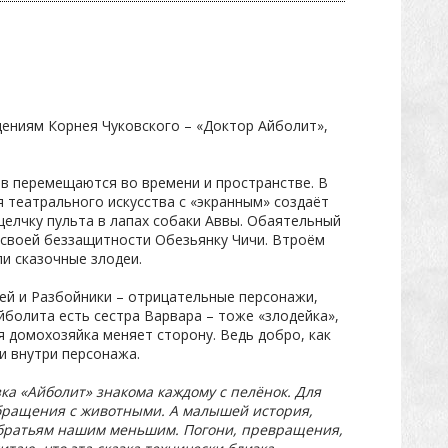
дениям Корнея Чуковского – «Доктор Айболит»,
в перемещаются во времени и пространстве. В
 театрального искусства с «экранным» создаёт
елчку пульта в лапах собаки Аввы. Обаятельный
 своей беззащитности Обезьянку Чичи. Втроём
и сказочные злодеи.
лей и Разбойники – отрицательные персонажи,
йболита есть сестра Варвара – тоже «злодейка»,
я домохозяйка меняет сторону. Ведь добро, как
 и внутри персонажа.
ка «Айболит» знакома каждому с пелёнок. Для
обращения с животными. А малышей история,
к братьям нашим меньшим. Погони, превращения,