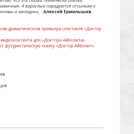
итаю, что эта сказка технически близка
намичная. А взрослые порадуются отсылкам к
отивы и мелодии», -
Алексей Ермилышев.
ском драматическом премьера спектакля «Доктор
и видеоконтента для «Доктора Айболита»
ют футуристическую сказку «Доктор Айболит»
шев
ьцов