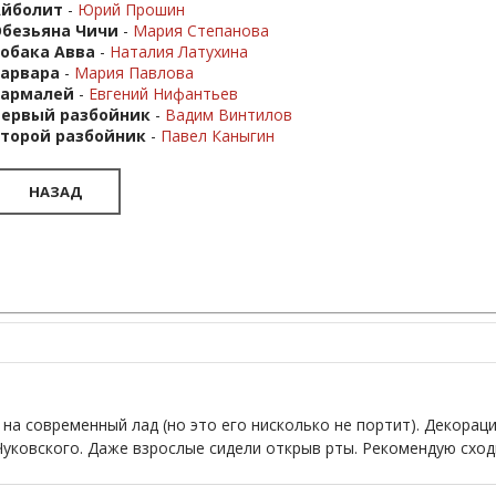
Айболит
-
Юрий Прошин
безьяна Чичи
-
Мария Степанова
обака Авва
-
Наталия Латухина
арвара
-
М
ария Павлова
Бармалей
-
Евгений Нифантьев
Первый разбойник
-
Вадим Винтилов
Второй разбойник
-
Павел Каныгин
НАЗАД
, на современный лад (но это его нисколько не портит). Декор
Чуковского. Даже взрослые сидели открыв рты. Рекомендую сход