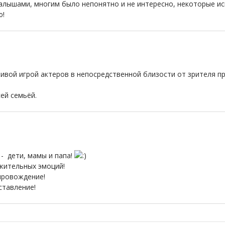
алышами, многим было непонятно и не интересно, некоторые ис
ую!
ивой игрой актеров в непосредственной близости от зрителя пр
сей семьёй.
е - дети, мамы и папа!
жительных эмоций!
провождение!
ставление!