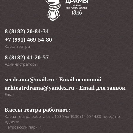
8 (8182) 20-84-34
+7 (991) 469-54-80
Касса театра
8 (8182) 41-20-57
Администраторы
secdrama@mail.ru
- Email основной
arhteatrdrama@yandex.ru
- Email для заявок
Email
Кассы театра работают:
Кассы театра работают с 10:30 до 19:30 (14:00-14:30 - обед) по
адресу:
Петровский парк, 1;