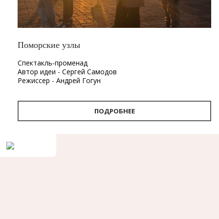
Поморские узлы
Спектакль-променад
Автор идеи - Сергей Самодов
Режиссер - Андрей Гогун
Драматург - Нина Няникова
Шумовое сопровождение - Леонид Лещев
ПОДРОБНЕЕ
Продолжительность
- 1 час.
Первый в Архангельске спектакль-променад «Поморские
узлы». Проект «Поморские узлы» позволит вынырнуть из
привычного формата, в котором зритель находится в
зале, а актёр на сцене. Из здания театра спектакль
переместится на улицу. С помощью наушников каждый
зритель совершит театральную прогулку по городу, а
вместе с ней путешествие в глубины своей памяти и
истории Архангельска.