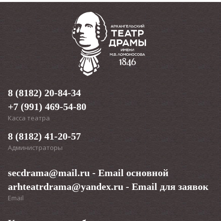
Текст «Поморских узлов» написала Нина Няникова. В
этом сезоне это уже второй спектакль после «Долго и
счастливо», появившийся в Архдраме по её
сценарию.
«Спектакль - встреча с воспоминаниями
нашего города. У Архангельска много баек, небылиц
и «былиц», которые мы собрали и переработали в
спектакль. Как знаете, «омут памяти» из Гарри Поттера.
В нашем омуте байки водятся. Это про узлы на память,
про узлы, что нужно разрубить и любая ассоциация на
эту тему, думаю, будет верна. Хочу вместо того, чтобы
8 (8182) 20-84-34
говорить зрителю «к чему-то готовиться»,
+7 (991) 469-54-80
предложить —НЕ ГОТОВИТЬСЯ НИ К ЧЕМУ, а просто
быть. Для нас это тоже эксперимент, так что предлагаю
Касса театра
нам быть в одной лодке»
, — комментриент
Нина
Няникова.
8 (8182) 41-20-57
Администраторы
Озвучивают «Поморские узлы» актёры театра: Иван
secdrama@mail.ru
Братушев, Александр Зимин, Екатерина Калинина, Павел
- Email основной
Каныгин, Константин Мокров, Эдуард Мурушкин, Виктор
arhteatrdrama@yandex.ru
- Email для заявок
Мушковец, Юрий Прошин, Александр Субботин, Марина
Email
Макарова, Александр Дубинин, Дмитрий Беляков, Нина
Няникова, Михаил Андреев, Екатерина Шахова, Анна
Патокина, Екатерина Зеленина, Андрей Гогун, Артур