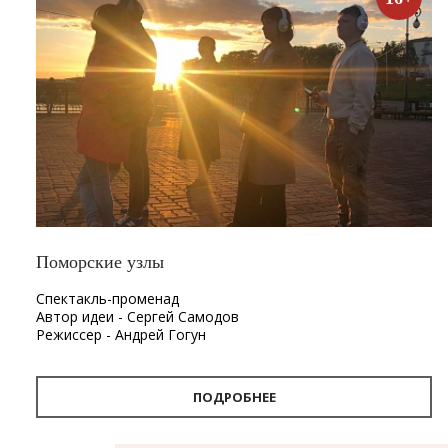
Поморские узлы
Спектакль-променад
Автор идеи - Сергей Самодов
Режиссер - Андрей Гогун
Драматург - Нина Няникова
Шумовое сопровождение - Леонид Лещев
ПОДРОБНЕЕ
Продолжительность
- 1 час.
Первый в Архангельске спектакль-променад «Поморские