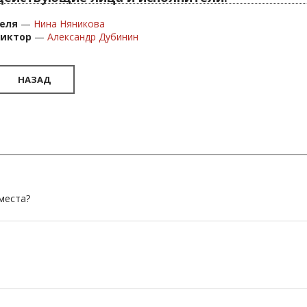
еля
—
Нина Няникова
Виктор
—
Александр Дубинин
НАЗАД
 места?