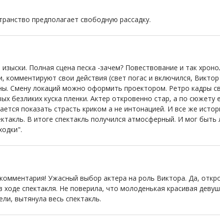
транство предполагает свободную рассадку.
 изыски. Полная сцена песка -зачем? Повествование и так хрон
 комментируют свои действия (свет погас и включился, Виктор н
ны. Смену локаций можно оформить проектором. Ретро кадры св
х безликих куска пленки. Актер откровенно стар, а по сюжету 
ается показать страсть криком а не интонацией. И все же истор
ектакль. В итоге спектакль получился атмосферный. И мог быть
ходки".
мментария! Ужасный выбор актера на роль Виктора. Да, откров
в ходе спектакля. Не поверила, что молоденькая красивая девуш
ели, вытянула весь спектакль.