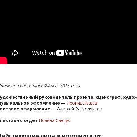
ремьера состоялась 24 мая 2015 года
удожественный руководитель проекта, сценограф, худо
Музыкальное оформление
—
Леонид Лещёв
Световое оформление
— Алексей Расходчиков
пектакль ведет
Полина Савчук
Действующие лица и исполнители: