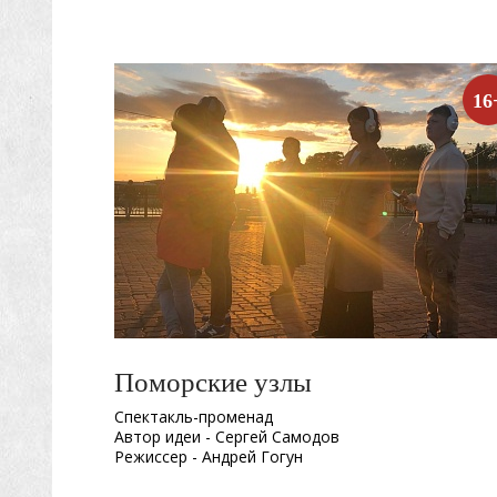
16
Поморские узлы
Спектакль-променад
Автор идеи - Сергей Самодов
Режиссер - Андрей Гогун
Драматург - Нина Няникова
Шумовое сопровождение - Леонид Лещев