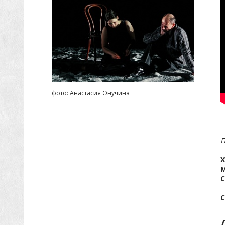
фото: Анастасия Онучина
П
Х
С