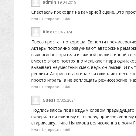
admin
19.04.2019
Спектакль проходит на камерной сцене. Это прос
Имя
Цитировать
0
Alex
05.04.2024
Пьеса проста, но хороша. Ее портят режисерские
Актеры постоянно озвучивают авторские ремарки,
выдергивает зрителя из живой реалистичной сце
вместо этого постоянно мелькают пара одинаковы
вызывает неуместный смех, ведь он лысый. И пыт
реплики. Актриса вытягивает и оживляет весь сп
просто играть, а не воплощать режиссерские "на
Имя
Цитировать
0
Guest
07.05.2024
Подписываюсь под каждым словом предыдущего ко
поверила ни единому его слову, произнесенному 
старикашку. Нина Няникова великолепна в роли Г
Имя
Цитировать
0