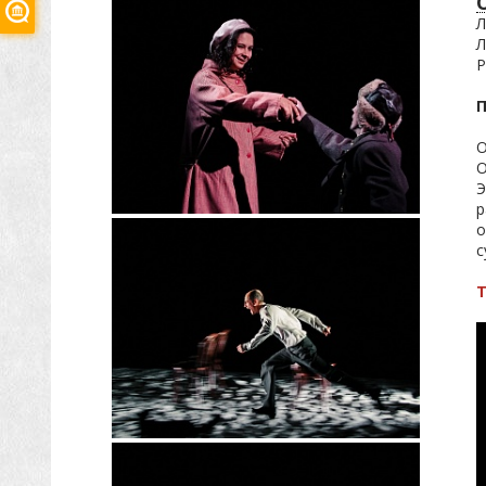
Л
Л
Р
О
О
Э
р
о
с