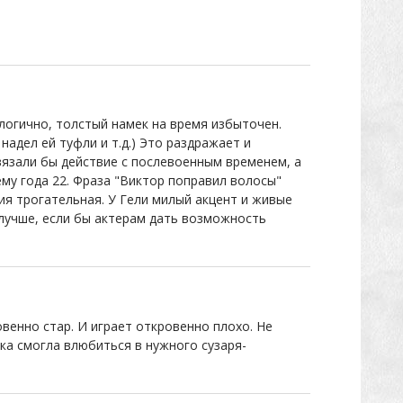
ологично, толстый намек на время избыточен.
адел ей туфли и т.д.) Это раздражает и
язали бы действие с послевоенным временем, а
ему года 22. Фраза "Виктор поправил волосы"
ия трогательная. У Гели милый акцент и живые
 лучше, если бы актерам дать возможность
енно стар. И играет откровенно плохо. Не
ка смогла влюбиться в нужного сузаря-