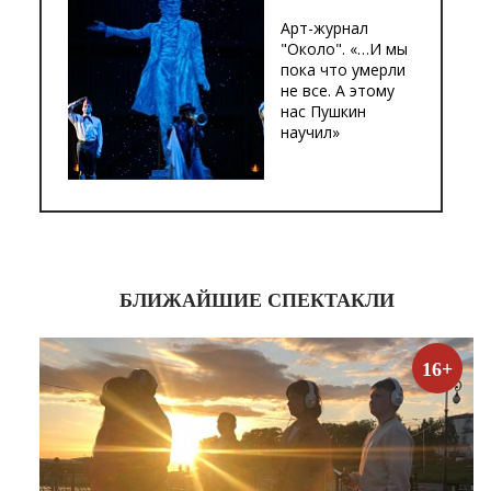
Арт-журнал
"Около". «…И мы
пока что умерли
не все. А этому
нас Пушкин
научил»
БЛИЖАЙШИЕ СПЕКТАКЛИ
16+