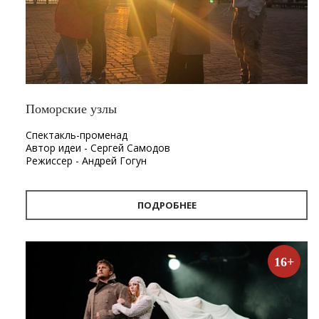
Поморские узлы
Спектакль-променад
Автор идеи - Сергей Самодов
Режиссер - Андрей Гогун
Драматург - Нина Няникова
Шумовое сопровождение - Леонид Лещев
ПОДРОБНЕЕ
Продолжительность
- 1 час.
Первый в Архангельске спектакль-променад «Поморские
узлы». Проект «Поморские узлы» позволит вынырнуть из
16+
привычного формата, в котором зритель находится в
зале, а актёр на сцене. Из здания театра спектакль
переместится на улицу. С помощью наушников каждый
зритель совершит театральную прогулку по городу, а