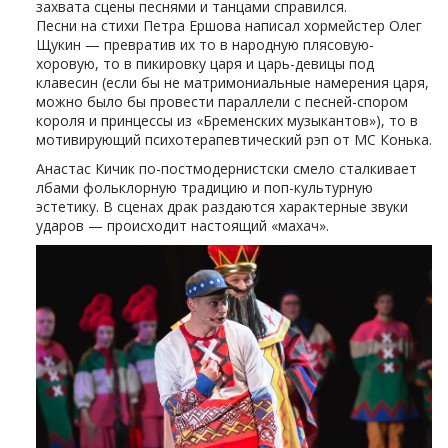
захвата сцены песнями и танцами справился.
Песни на стихи Петра Ершова написал хормейстер Олег
Щукин — превратив их то в народную плясовую-
хоровую, то в пикировку царя и царь-девицы под
клавесин (если бы не матримониальные намерения царя,
можно было бы провести параллели с песней-спором
короля и принцессы из «Бременских музыкантов»), то в
мотивирующий психотерапевтический рэп от МС Конька.
Анастас Кичик по-постмодернистски смело сталкивает
лбами фольклорную традицию и поп-культурную
эстетику. В сценах драк раздаются характерные звуки
ударов — происходит настоящий «махач».