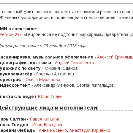
нтересный факт: вязаные элементы костюмов и реквизита прина
Ф Елены Смородиновой, исполняющей в спектакле роль Ткачихи
МИ о спектакле:
Регион 29»
: «Гвидон носа не подточит: «архдрама» превратила 
ремьера состоялась 23 декабря 2018 года
нсценировка, музыкальное оформление
-
Алексей Ермилы
Сценография, костюмы
-
Андрей Тимошенко
удожник по свету
- Михаил Юданов
Звукорежиссёр
- Ярослав Антропов
Хореограф
-
Ольга Мурашова
Видеоконтент
- Александр Менухов, Сергей Жигальцов
пектакль ведёт
Юлия Сядей
Действующие лица и исполнители:
арь Салтан
-
Павел Каныгин
нязь Гвидон
-
Иван Братушев
Царевна-лебедь
-
Анна Рысенко
,
Анастасия Юрченко