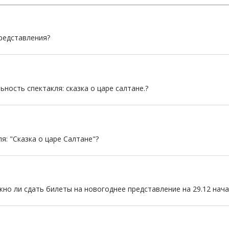
редставления?
ность спектакля: сказка о царе салтане.?
я: "Сказка о царе Салтане"?
но ли сдать билеты на новогоднее представление на 29.12 начал