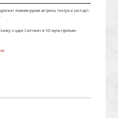
длежат ловким рукам актрисы театра и засл.арт.
.
«Сказку о царе Салтане» в 5D-мультфильм»
шев