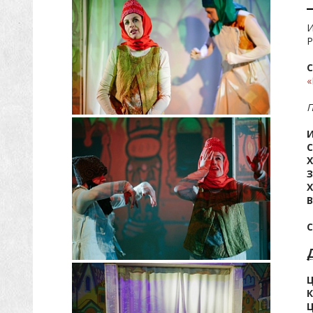
И
Р
С
«
П
И
Х
С
Ц
К