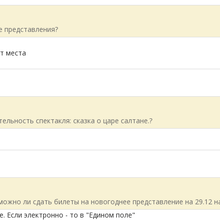
е представления?
от места
льность спектакля: сказка о царе салтане.?
можно ли сдать билеты на новогоднее представление на 29.12 на
се. Если электронно - то в "Едином поле"