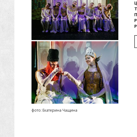
Р
Р
фото: Екатерина Чащина