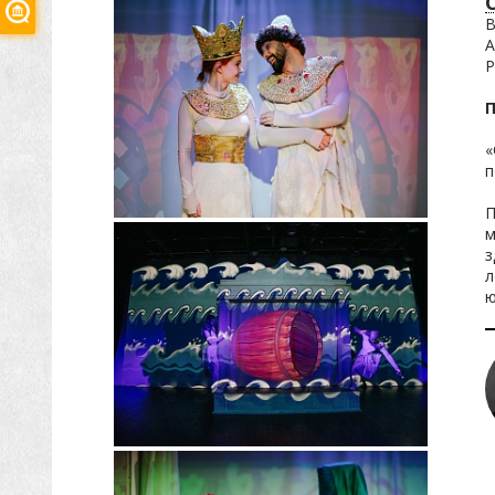
В
А
Р
«
п
П
м
з
л
ю