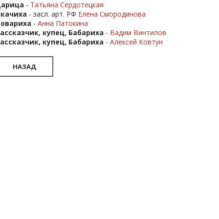
Царица
-
Татьяна Сердотецкая
Ткачиха
- засл. арт. РФ
Елена Смородинова
Повариха
-
Анна Патокина
ассказчик, купец, Бабариха
-
Вадим Винтилов
ассказчик, купец, Бабариха
-
Алексей Ковтун
НАЗАД