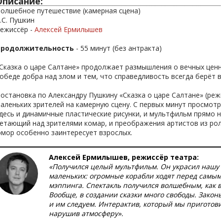
Описание:
олшебное путешествие (камерная сцена)
.С. Пушкин
ежиссёр -
Алексей Ермилышев
Продолжительность
- 55 минут (без антракта)
Сказка о царе Салтане» продолжает размышления о вечных ценн
обеде добра над злом и тем, что справедливость всегда берёт в
остановка по Александру Пушкину «Сказка о царе Салтане» (ре
аленьких зрителей на камерную сцену. С первых минут просмотра
десь и динамичные пластические рисунки, и мультфильм прямо н
етающий над зрителями комар, и преображения артистов из роли
мор особенно заинтересует взрослых.
Алексей Ермилышев, режиссёр театра:
«Получился целый мультфильм. Он украсил нашу
маленьких: огромные корабли ходят перед самым
мэппинга. Спектакль получился волшебным, как ве
Вообще, в создании сказки много свободы. Закон
и им следуем. Интерактив, который мы приготовил
нарушив атмосферу».