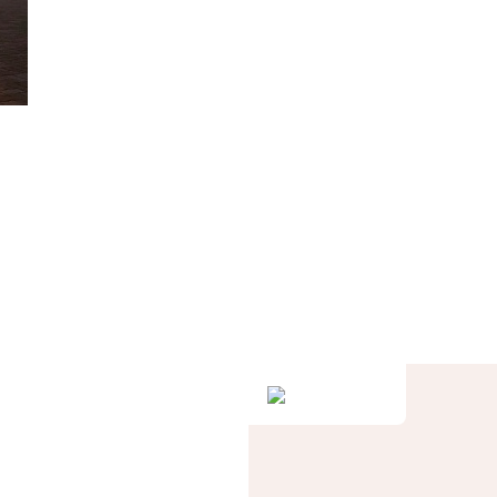
не.
у.