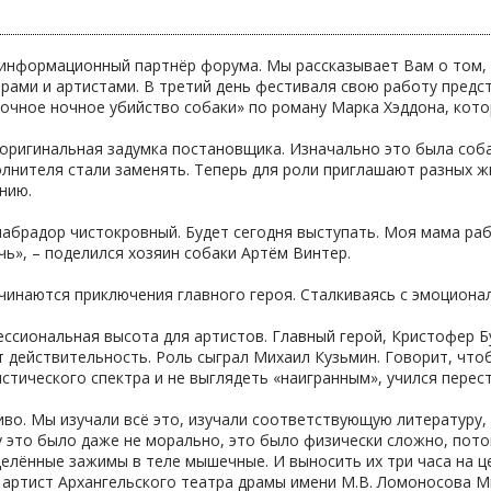
информационный партнёр форума. Мы рассказывает Вам о том, к
рами и артистами. В третий день фестиваля свою работу предс
очное ночное убийство собаки» по роману Марка Хэддона, кото
оригинальная задумка постановщика. Изначально это была соба
лнителя стали заменять. Теперь для роли приглашают разных 
нию.
лабрадор чистокровный. Будет сегодня выступать. Моя мама ра
ь», – поделился хозяин собаки Артём Винтер.
ачинаются приключения главного героя. Сталкиваясь с эмоцион
ссиональная высота для артистов. Главный герой, Кристофер Б
 действительность. Роль сыграл Михаил Кузьмин. Говорит, что
стического спектра и не выглядеть «наигранным», учился перес
во. Мы изучали всё это, изучали соответствующую литературу, 
 это было даже не морально, это было физически сложно, пот
елённые зажимы в теле мышечные. И выносить их три часа на це
л артист Архангельского театра драмы имени М.В. Ломоносова М