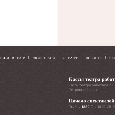
и в
и,
ки
ких-
ных
ВИЗИТ В ТЕАТР
ЛЮДИ ТЕАТРА
О ТЕАТРЕ
НОВОСТИ
СЕ
нет
р
Кассы театра рабо
Кассы театра работают с 10:3
Петровский парк, 1;
. В
лго
Начало спектаклей
ми
Пн.-Чт.:
18:30,
Пт.: 18:00, Сб.-В
лиц