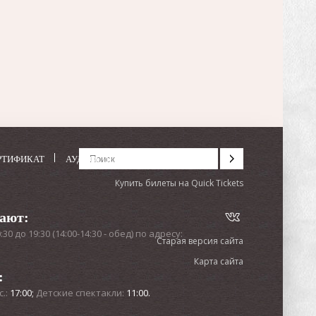
РТИФИКАТ
АУДИОСПЕКТАКЛИ
Купить билеты на Quick Tickets
тают:
0 до 19:30 (14:00-14:30 - обед) по адресу:
Старая версия сайта
Карта сайта
:
с.:
17:00;
Детские спектакли:
11:00.