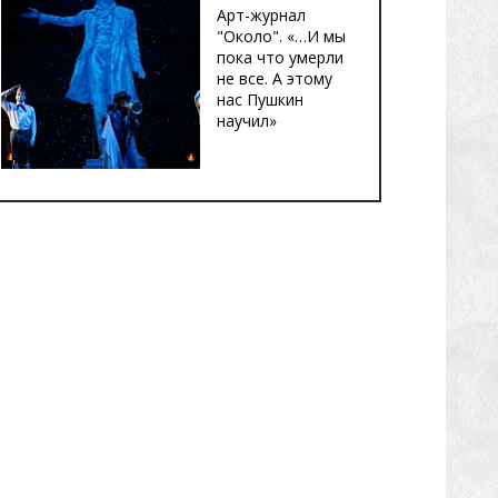
Арт-журнал
"Около". «…И мы
пока что умерли
не все. А этому
нас Пушкин
научил»