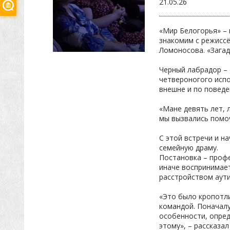
21.05.26
«Мир Белогорья» – 
знакомим с режиссё
Ломоносова. «Загад
Черный лабрадор – 
четвероногого испо
внешне и по поведе
«Мане девять лет, 
мы вызвались помоч
С этой встречи и н
семейную драму.
Постановка – профе
иначе воспринимает
расстройством аути
«Это было кропотли
командой. Поначалу
особенности, опред
этому», – рассказа