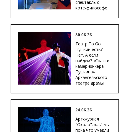
спектакль о
коте-философе
30.06.26
Театр To Go.
Пушкин есть?
Нет. А если
найдем? «Спасти
камер-юнкера
Пушкина»
Архангельского
театра драмы
24.06.26
Арт-журнал
"Около". «…И мы
пока что умерли