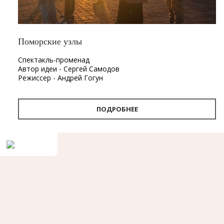
Поморские узлы
Спектакль-променад
Автор идеи - Сергей Самодов
Режиссер - Андрей Гогун
Драматург - Нина Няникова
Шумовое сопровождение - Леонид Лещев
ПОДРОБНЕЕ
Продолжительность
- 1 час.
Первый в Архангельске спектакль-променад «Поморские
узлы». Проект «Поморские узлы» позволит вынырнуть из
привычного формата, в котором зритель находится в
зале, а актёр на сцене. Из здания театра спектакль
переместится на улицу. С помощью наушников каждый
зритель совершит театральную прогулку по городу, а
вместе с ней путешествие в глубины своей памяти и
истории Архангельска.