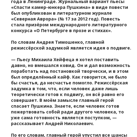
года в Ленинграде. Журнальный вариант пьесы
«Спасти камер-юнкера Пушкина» в виде повести
был опубликован в литературном журнале
«Северная Аврора» (№ 17 за 2012 год). Повесть
стала призёром международного литературного
конкурса «О Петербурге в прозе и стихах».
По словам Андрея Тимошенко, главной
режиссёрской задумкой является идея о подвиге.
— Пьесу Михаила Хейфеца я хотел поставить
давно, но вмешался ковид. Он и дал возможность
поработать над постановкой творчески, и в этом
был определённый кайф. Как говорится, не было
бы счастья, да несчастье помогло. Режиссёрская
задумка в том, что, если человек даже лишь
теоретически готов к подвигу, он всё равно его
совершает. В моём замысле главный герой
спасает Пушкина. Знаете, если человек готов
пожертвовать собой ради другого человека, то
уже сама готовность является поступком, —
рассказывает Андрей Николаевич.
По его словам, главный герой упустил все шансы