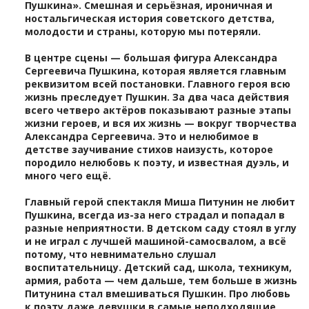
Пушкина». Смешная и серьёзная, ироничная и
ностальгическая история советского детства,
молодости и страны, которую мы потеряли.
В центре сцены — большая фигура Александра
Сергеевича Пушкина, которая является главным
реквизитом всей постановки. Главного героя всю
жизнь преследует Пушкин. За два часа действия
всего четверо актёров показывают разные этапы
жизни героев, и вся их жизнь — вокруг творчества
Александра Сергеевича. Это и нелюбимое в
детстве заучивание стихов наизусть, которое
породило нелюбовь к поэту, и известная дуэль, и
много чего ещё.
Главный герой спектакля Миша Питунин не любит
Пушкина, всегда из-за него страдал и попадал в
разные неприятности. В детском саду стоял в углу
и не играл с лучшей машиной-самосвалом, а всё
потому, что невнимательно слушал
воспитательницу. Детский сад, школа, техникум,
армия, работа — чем дальше, тем больше в жизнь
Питунина стал вмешиваться Пушкин. Про любовь
к поэту даже девушки в самые неподходящие