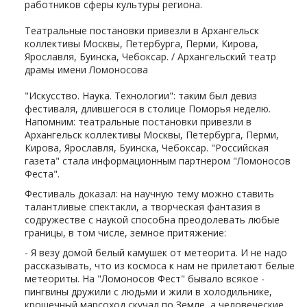
работников сферы культуры региона.
Театральные постановки привезли в Архангельск
коллективы Москвы, Петербурга, Перми, Кирова,
Ярославля, Буинска, Чебоксар. / Архангельский театр
драмы имени Ломоносова
"Искусство. Наука. Технологии": таким был девиз
фестиваля, длившегося в столице Поморья неделю.
Напомним: театральные постановки привезли в
Архангельск коллективы Москвы, Петербурга, Перми,
Кирова, Ярославля, Буинска, Чебоксар. "Российская
газета" стала информационным партнером "Ломоносов
Феста".
Фестиваль доказал: на научную тему можно ставить
талантливые спектакли, а творческая фантазия в
содружестве с наукой способна преодолевать любые
границы, в том числе, земное притяжение:
- Я везу домой белый камушек от метеорита. И не надо
рассказывать, что из космоса к нам не прилетают белые
метеориты. На "Ломоносов Фест" бывало всякое -
пингвины дружили с людьми и жили в холодильнике,
крошечный марсоход скучал по Земле, а человеческие