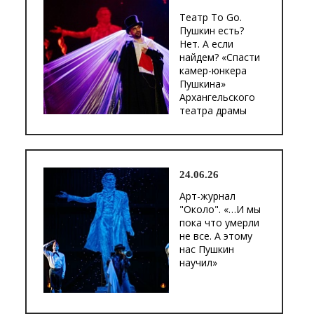
Театр To Go.
Пушкин есть?
Нет. А если
найдем? «Спасти
камер-юнкера
Пушкина»
Архангельского
театра драмы
24.06.26
Арт-журнал
"Около". «…И мы
пока что умерли
не все. А этому
нас Пушкин
научил»