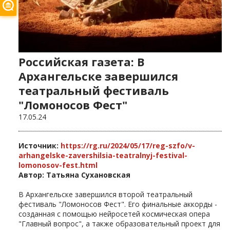
Российская газета: В
Архангельске завершился
театральный фестиваль
"Ломоносов Фест"
17.05.24
Источник:
https://rg.ru/2024/05/17/reg-szfo/v-
arhangelske-zavershilsia-teatralnyj-festival-
lomonosov-fest.html
Автор: Татьяна Сухановская
В Архангельске завершился второй театральный
фестиваль "Ломоносов Фест". Его финальные аккорды -
созданная с помощью нейросетей космическая опера
"Главный вопрос", а также образовательный проект для