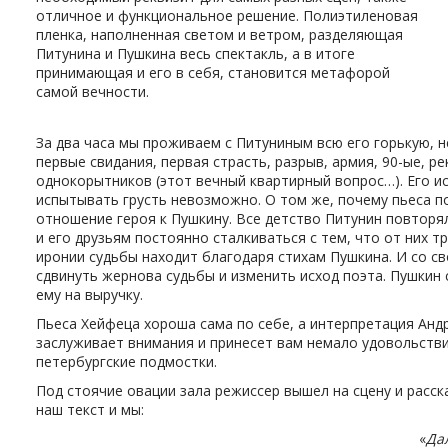
отличное и функциональное решение. Полиэтиленовая
пленка, наполненная светом и ветром, разделяющая
Питунина и Пушкина весь спектакль, а в итоге
принимающая и его в себя, становится метафорой
самой вечности.
За два часа мы проживаем с Питуниным всю его горькую, н
первые свидания, первая страсть, разрыв, армия, 90-ые, р
однокорытников (этот вечный квартирный вопрос…). Его ис
испытывать грусть невозможно. О том же, почему пьеса по
отношение героя к Пушкину. Все детство Питунин повторя
и его друзьям постоянно сталкиваться с тем, что от них 
иронии судьбы находит благодаря стихам Пушкина. И со св
сдвинуть жернова судьбы и изменить исход поэта. Пушкин 
ему на выручку.
Пьеса Хейфеца хороша сама по себе, а интерпретация Ан
заслуживает внимания и принесет вам немало удовольстви
петербургские подмостки.
Под стоячие овации зала режиссер вышел на сцену и расс
наш текст и мы:
«
Дал