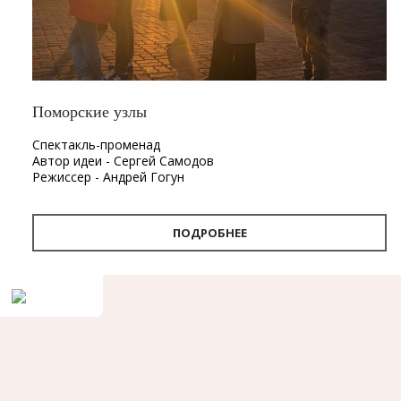
Поморские узлы
Спектакль-променад
Автор идеи - Сергей Самодов
Режиссер - Андрей Гогун
Драматург - Нина Няникова
Шумовое сопровождение - Леонид Лещев
ПОДРОБНЕЕ
Продолжительность
- 1 час.
Первый в Архангельске спектакль-променад «Поморские
узлы». Проект «Поморские узлы» позволит вынырнуть из
привычного формата, в котором зритель находится в
зале, а актёр на сцене. Из здания театра спектакль
переместится на улицу. С помощью наушников каждый
зритель совершит театральную прогулку по городу, а
вместе с ней путешествие в глубины своей памяти и
истории Архангельска.