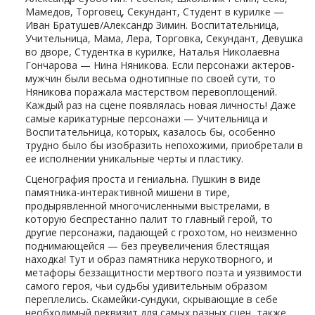
Мамедов, Торговец, Секундант, Студент в курилке —
Иван Братушев/Александр Зимин. Воспитательница,
Учительница, Мама, Лера, Торговка, Секундант, Девушка
во дворе, Студентка в курилке, Наталья Николаевна
Гончарова — Нина Няникова. Если персонажи актеров-
мужчин были весьма однотипные по своей сути, то
Няникова поражала мастерством перевоплощений.
Каждый раз на сцене появлялась новая личность! Даже
самые карикатурные персонажи — Учительница и
Воспитательница, которых, казалось бы, особенно
трудно было бы изобразить непохожими, приобретали в
ее исполнении уникальные черты и пластику.
Сценография проста и гениальна. Пушкин в виде
памятника-интерактивной мишени в тире,
продырявленной многочисленными выстрелами, в
которую беспрестанно палит то главный герой, то
другие персонажи, падающей с грохотом, но неизменно
поднимающейся — без преувеличения блестящая
находка! Тут и образ памятника нерукотворного, и
метафоры беззащитности мертвого поэта и уязвимости
самого героя, чьи судьбы удивительным образом
переплелись. Скамейки-сундуки, скрывающие в себе
необходимый реквизит для самых разных сцен, также