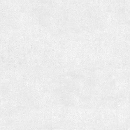
Российская газета:
В Архангельске туристы будут гулять
по городу вместе с актерами театра
ТАСС:
В Архангельске представили первый спектакль-
променад "Поморские узлы"
29ru:
Театр в смартфоне: в Ночь музеев
архангелогородцев приглашают на спектакль-променад
об Архангельске
ИА «Регион 29»:
Узелок на память: театр драмы
выпустил аудиоспектакль-проводник для прогулки по
старому Архангельску
ИА DVINA29:
В Архангельске с помощью мобильного
приложения можно будет прогуляться по городу
ИА «Регион 29»:
Андрей Гогун о спектакле-променаде
«Поморские узлы»