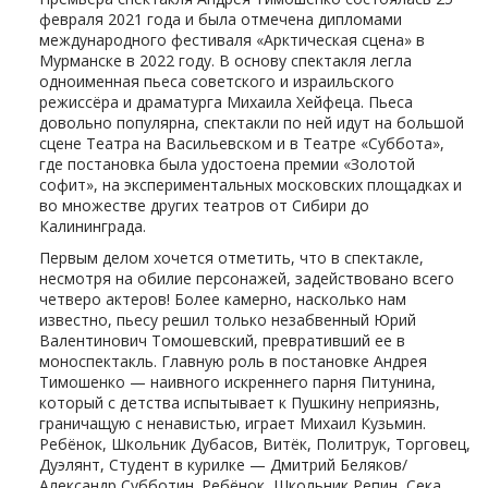
февраля 2021 года и была отмечена дипломами
международного фестиваля «Арктическая сцена» в
Мурманске в 2022 году. В основу спектакля легла
одноименная пьеса советского и израильского
режиссёра и драматурга Михаила Хейфеца. Пьеса
довольно популярна, спектакли по ней идут на большой
сцене Театра на Васильевском и в Театре «Суббота»,
где постановка была удостоена премии «Золотой
софит», на экспериментальных московских площадках и
во множестве других театров от Сибири до
Калининграда.
Первым делом хочется отметить, что в спектакле,
несмотря на обилие персонажей, задействовано всего
четверо актеров! Более камерно, насколько нам
известно, пьесу решил только незабвенный Юрий
Валентинович Томошевский, превративший ее в
моноспектакль. Главную роль в постановке Андрея
Тимошенко — наивного искреннего парня Питунина,
который с детства испытывает к Пушкину неприязнь,
граничащую с ненавистью, играет Михаил Кузьмин.
Ребёнок, Школьник Дубасов, Витёк, Политрук, Торговец,
Дуэлянт, Студент в курилке — Дмитрий Беляков/
Александр Субботин. Ребёнок, Школьник Репин, Сека,