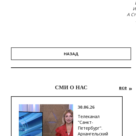
И
А Ст
НАЗАД
СМИ О НАС
все
30.06.26
Телеканал
"Санкт-
Петербург".
Архангельский