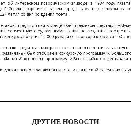
ет об интересном историческом эпизоде: в 1934 году газета
рд Гейнрикс сохранял в нашем городе память о великом русск
227-летия со дня рождения поэта.
е анонс предстоящей в конце июня премьеры спектакля «Муму» 
дит совместную с художниками акцию по созданию портретных
ль конкурса получит 10 000 рублей от спонсора конкурса – «Сев
ва наши среди лучших» расскажет о новых значительных успе
 «Груманланы» был отобран в конкурсную программу IX Большог
ль «Женитьба» вошёл в программу IV Всероссийского фестиваля т
издания распространяются вместе, и взять свой экземпляр вы 
ДРУГИЕ НОВОСТИ