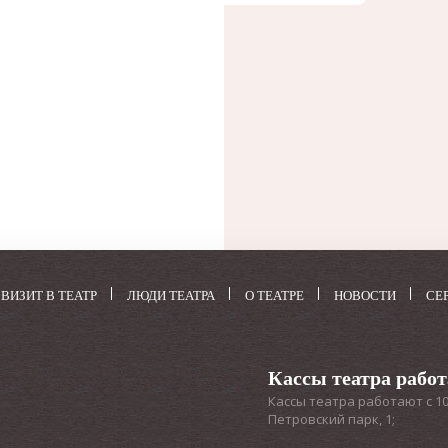
у.
и в
и,
ки
ких-
ных
ВИЗИТ В ТЕАТР
ЛЮДИ ТЕАТРА
О ТЕАТРЕ
НОВОСТИ
СЕ
нет
р
Кассы театра рабо
Кассы театра работают с 10:3
Петровский парк, 1;
. В
лго