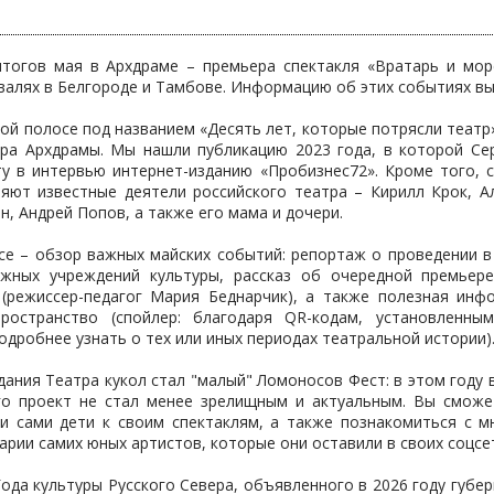
тогов мая в Архдраме – премьера спектакля «Вратарь и мор
алях в Белгороде и Тамбове. Информацию об этих событиях вы 
ой полосе под названием «Десять лет, которые потрясли теат
ра Архдрамы. Мы нашли публикацию 2023 года, в которой Сер
ту в интервью интернет-изданию «Пробизнес72». Кроме того,
яют известные деятели российского театра – Кирилл Крок, А
н, Андрей Попов, а также его мама и дочери.
се – обзор важных майских событий: репортаж о проведении в
ежных учреждений культуры, рассказ об очередной премьер
(режиссер-педагог Мария Беднарчик), а также полезная инф
ространство (спойлер: благодаря QR-кодам, установленны
одробнее узнать о тех или иных периодах театральной истории)
ания Театра кукол стал "малый" Ломоносов Фест: в этом году
го проект не стал менее зрелищным и актуальным. Вы сможе
и сами дети к своим спектаклям, а также познакомиться с м
рии самих юных артистов, которые они оставили в своих соцсе
ода культуры Русского Севера, объявленного в 2026 году губ