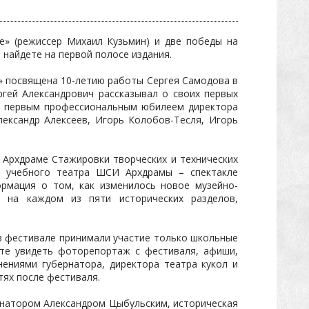
е» (режиссер Михаил Кузьмин) и две победы на
найдете на первой полосе издания.
р» посвящена 10-летию работы Сергея Самодова в
гей Александрович рассказывал о своих первых
 с первым профессиональным юбилеем директора
лександр Алексеев, Игорь Колобов-Тесля, Игорь
 Архдраме Стажировки творческих и технических
е учебного театра ШСИ Архдрамы – спектакле
ормация о том, как изменилось новое музейно-
м на каждом из пяти исторических разделов,
.
 в фестивале принимали участие только школьные
те увидеть фоторепортаж с фестиваля, афиши,
нениями губернатора, директора театра кукол и
тях после фестиваля.
ернатором Александром Цыбульским, историческая