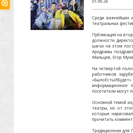
01.06.26
Среди важнейших и
театральных фестив
Публикация на втор
должности директо
шагах на этом пос
Архдрамы поздравл
Мальцев, Егор Мухи
На четвертой поло
работников заруб
«БылоЕстьИБудет» 
информационное п
посетители могут п
Основной темой изд
театры, но от это
которые нарисовал
прочитать коммента
Традиционная для Г