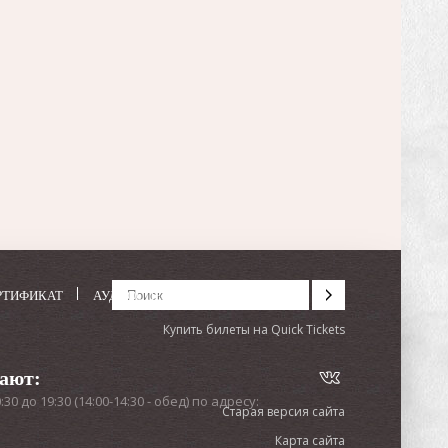
РТИФИКАТ
АУДИОСПЕКТАКЛИ
Купить билеты на Quick Tickets
тают:
0 до 19:30 (14:00-14:30 - обед) по адресу:
Старая версия сайта
Карта сайта