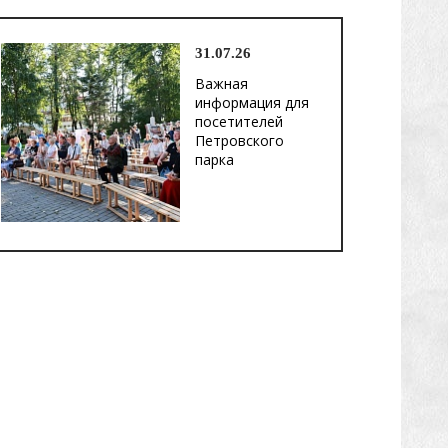
31.07.26
Важная
информация для
посетителей
Петровского
парка