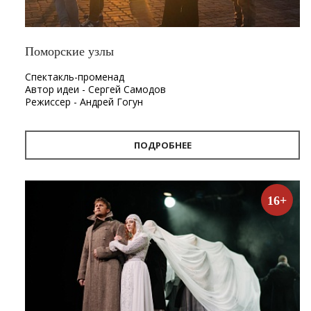
Поморские узлы
Спектакль-променад
Автор идеи - Сергей Самодов
Режиссер - Андрей Гогун
Драматург - Нина Няникова
Шумовое сопровождение - Леонид Лещев
ПОДРОБНЕЕ
Продолжительность
- 1 час.
Первый в Архангельске спектакль-променад «Поморские
узлы». Проект «Поморские узлы» позволит вынырнуть из
16+
привычного формата, в котором зритель находится в
зале, а актёр на сцене. Из здания театра спектакль
переместится на улицу. С помощью наушников каждый
зритель совершит театральную прогулку по городу, а
вместе с ней путешествие в глубины своей памяти и
истории Архангельска.
«Путешествие по узлам памяти — так можно описать