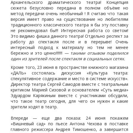
Архангельского драматического театра! Концепция
сюжета безусловно передана в полном объёме но
метод передачи очень необычный ! Я считаю что такая
версия имеет право на существование но любителям
традиционного классического театра я бы эту поставку
не рекомендовал бы!!! Интересная работа со светом!
Это видимо фишка данного театра! Отдельно респект за
работу до спектакля после и в перерыве! Очень
интересный подход к материалу но тем не менее
бережно и это ценно!!!!!!!
— такими отзывом поделился
один из зрителей после спектакля в социальных сетях.
Кроме того, 23 июня в пространстве книжного магазина
«ДАЛЬ» состоялась дискуссия «Культура театра:
спекулятивное содержание и место в системе искусств».
Директор театра Сергей Самодов вместе с театральным
критиком Марией Сизовой и основателем «Суть медиа»
Эдуардом Карякиным вместе с участниками обсудили,
что такое театр сегодня, для чего он нужен и какие
зрители ходят в театр.
Впереди — еще два показа: 24 июня покажем
«Вишневый сад» по пьесе Антона Чехова в поставке
главного режиссера Андрея Тимошенко, а завершится