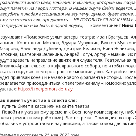
рхангельска много баек, небылиц и «былиц», которые мы собрал
омут памяти» из Гарри Поттера. В нашем омуте байки водятся. Э
азрубить и любая ассоциация на эту тему, думаю, будет верна. 
ему-то готовиться», предложить —НЕ ГОТОВИТЬСЯ НИ К ЧЕМУ, а 
то предлагаю нам быть в одной лодке»
, — комментриент
Нина 
звучивают «Поморские узлы» актёры театра: Иван Братушев, Ал
аныгин, Константин Мокров, Эдуард Мурушкин, Виктор Мушкове
акарова, Александр Дубинин, Дмитрий Беляков, Нина Няникова,
атокина, Екатерина Зеленина, Андрей Гогун, Артур Чемакин. Их 
удут задавать направление движения слушателя. Театральная 
ихаило-Архангельского кафедрального собора, но чтобы продв
скать в окружающем пространстве морские узлы. Каждый из них
удет привязан конец и начало нового фрагмента истории. Посл
редлагается присоединиться к телеграм-каналу «Поморских узло
увствах:
https://t.me/pomorskie_uzly
.
ак принять участие в спектакле:
. Купить билет в кассе или на сайте театра.
. Подойти к указанному времени к Военному комиссариату, наб. 
вязи с ремонтными работами). Вас встретит Помощник, который
обильным устройством и наушниками, а также кодом для актива
ремьера состоялась 21 мая 2022 года