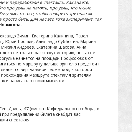
и и переработали в спектакль. Как знаете,
то про узлы на память, про узлы, что нужно
Хочу вместо того, чтобы говорить зрителю «к
просто быть. Для нас это тоже эксперимент, так
Няникова.
ександр Зимин, Екатерина Калинина, Павел
ц, Юрий Прошин, Александр Субботин, Марина
 Михаил Андреев, Екатерина Шахова, Анна
голоса не только расскажут историю, но также
прогулка начнется на площади Профсоюзов от
игаться по маршруту дальше зрителю предстоит
 является виртуальной геометкой, к которой
е прохождения маршрута спектакля зрителям
в» и написать о своих мыслях и
Сев. Двины, 47 (вместо Кафедрального собора, в
 при предъявлении билета снабдит вас
ции спектакля.