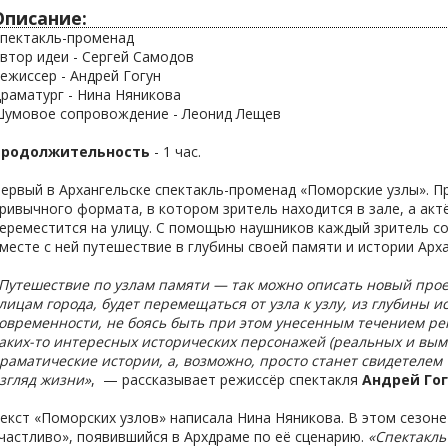
Описание:
пектакль-променад
втор идеи - Сергей Самодов
ежиссер - Андрей Гогун
раматург - Нина Няникова
умовое сопровождение - Леонид Лещев
Продолжительность
- 1 час.
ервый в Архангельске спектакль-променад «Поморские узлы». П
ривычного формата, в котором зритель находится в зале, а актё
ереместится на улицу. С помощью наушников каждый зритель со
месте с ней путешествие в глубины своей памяти и истории Арха
Путешествие по узлам памяти — так можно описать новый прое
лицам города, будет перемещаться от узла к узлу, из глубины 
овременности, не боясь быть при этом унесенным течением рек
аких-то интересных исторических персонажей (реальных и вы
раматические истории, а, возможно, просто станет свидетелем
згляд жизни»
, — рассказывает режиссёр спектакля
Андрей Го
екст «Поморских узлов» написала Нина Няникова. В этом сезоне
частливо», появившийся в Архдраме по её сценарию.
«Спектакль