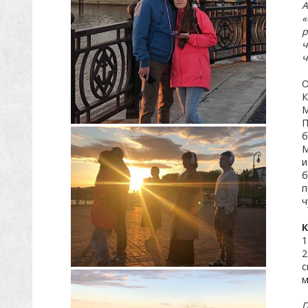
А
«
р
ч
ч
О
К
М
П
б
М
и
б
п
ч
К
1
2
с
м
П