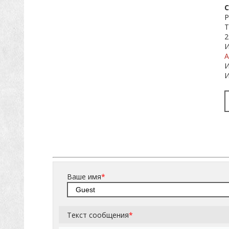
С
Р
Т
2
И
А
И
И
Ваше имя
*
Текст сообщения
*