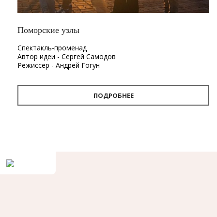
Поморские узлы
Спектакль-променад
Автор идеи - Сергей Самодов
Режиссер - Андрей Гогун
Драматург - Нина Няникова
Шумовое сопровождение - Леонид Лещев
ПОДРОБНЕЕ
Продолжительность
- 1 час.
Первый в Архангельске спектакль-променад «Поморские
узлы». Проект «Поморские узлы» позволит вынырнуть из
привычного формата, в котором зритель находится в
зале, а актёр на сцене. Из здания театра спектакль
переместится на улицу. С помощью наушников каждый
зритель совершит театральную прогулку по городу, а
вместе с ней путешествие в глубины своей памяти и
истории Архангельска.
«Путешествие по узлам памяти — так можно описать