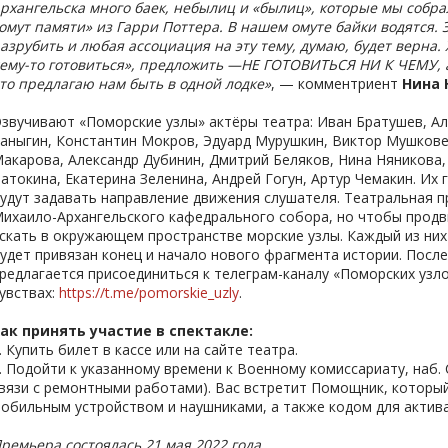
рхангельска много баек, небылиц и «былиц», которые мы собрал
омут памяти» из Гарри Поттера. В нашем омуте байки водятся. Э
азрубить и любая ассоциация на эту тему, думаю, будет верна. 
ему-то готовиться», предложить —НЕ ГОТОВИТЬСЯ НИ К ЧЕМУ, а 
то предлагаю нам быть в одной лодке»
, — комментриент
Нина 
звучивают «Поморские узлы» актёры театра: Иван Братушев, Ал
аныгин, Константин Мокров, Эдуард Мурушкин, Виктор Мушкове
акарова, Александр Дубинин, Дмитрий Беляков, Нина Няникова,
атокина, Екатерина Зеленина, Андрей Гогун, Артур Чемакин. Их 
удут задавать направление движения слушателя. Театральная 
ихаило-Архангельского кафедрального собора, но чтобы продв
скать в окружающем пространстве морские узлы. Каждый из них
удет привязан конец и начало нового фрагмента истории. Посл
редлагается присоединиться к телеграм-каналу «Поморских узло
увствах:
https://t.me/pomorskie_uzly
.
ак принять участие в спектакле:
. Купить билет в кассе или на сайте театра.
. Подойти к указанному времени к Военному комиссариату, наб. 
вязи с ремонтными работами). Вас встретит Помощник, который
обильным устройством и наушниками, а также кодом для актива
ремьера состоялась 21 мая 2022 года