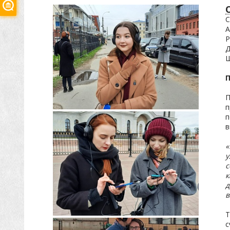
С
А
Р
Д
Ш
П
п
п
в
«
у
с
к
д
в
Т
с