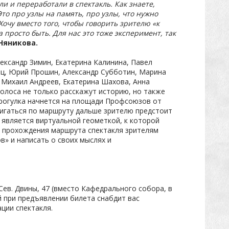
и и переработали в спектакль. Как знаете,
то про узлы на память, про узлы, что нужно
Хочу вместо того, чтобы говорить зрителю «к
просто быть. Для нас это тоже эксперимент, так
Няникова.
ександр Зимин, Екатерина Калинина, Павел
ц, Юрий Прошин, Александр Субботин, Марина
 Михаил Андреев, Екатерина Шахова, Анна
голоса не только расскажут историю, но также
прогулка начнется на площади Профсоюзов от
игаться по маршруту дальше зрителю предстоит
 является виртуальной геометкой, к которой
е прохождения маршрута спектакля зрителям
в» и написать о своих мыслях и
Сев. Двины, 47 (вместо Кафедрального собора, в
 при предъявлении билета снабдит вас
ции спектакля.