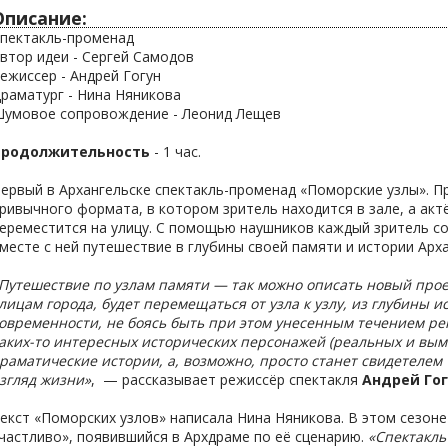
Описание:
пектакль-променад
втор идеи - Сергей Самодов
ежиссер - Андрей Гогун
раматург - Нина Няникова
умовое сопровождение - Леонид Лещев
Продолжительность
- 1 час.
ервый в Архангельске спектакль-променад «Поморские узлы». П
ривычного формата, в котором зритель находится в зале, а актё
ереместится на улицу. С помощью наушников каждый зритель со
месте с ней путешествие в глубины своей памяти и истории Арха
Путешествие по узлам памяти — так можно описать новый прое
лицам города, будет перемещаться от узла к узлу, из глубины 
овременности, не боясь быть при этом унесенным течением рек
аких-то интересных исторических персонажей (реальных и вы
раматические истории, а, возможно, просто станет свидетелем
згляд жизни»
, — рассказывает режиссёр спектакля
Андрей Го
екст «Поморских узлов» написала Нина Няникова. В этом сезоне
частливо», появившийся в Архдраме по её сценарию.
«Спектакль