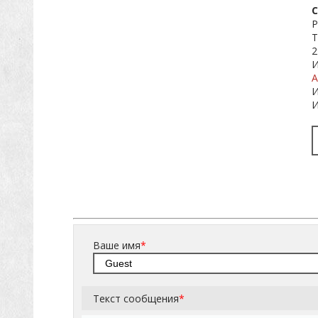
С
Р
Т
2
И
А
И
И
Ваше имя
*
Текст сообщения
*