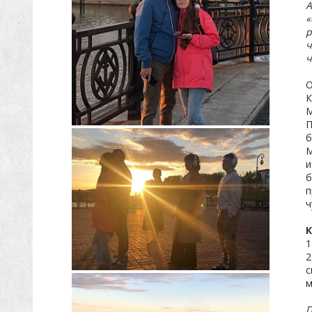
А
«
р
ч
ч
О
К
М
П
б
М
и
б
п
ч
К
1
2
с
м
П