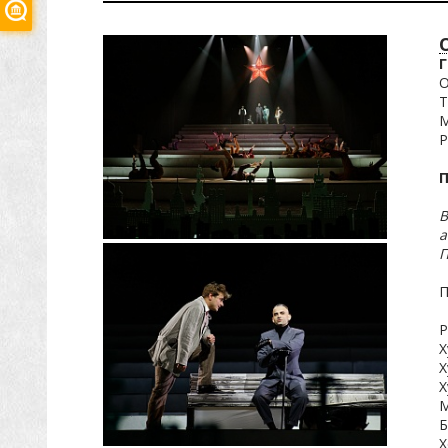
Г
О
Т
М
Р
В
а
П
П
Р
Х
Х
Х
М
Б
Х