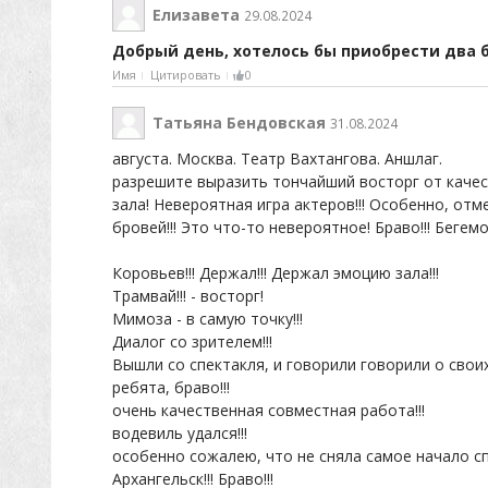
Елизавета
29.08.2024
Добрый день, хотелось бы приобрести два 
Имя
Цитировать
0
Татьяна Бендовская
31.08.2024
августа. Москва. Театр Вахтангова. Аншлаг.
разрешите выразить тончайший восторг от качес
зала! Невероятная игра актеров!!! Особенно, отм
бровей!!! Это что-то невероятное! Браво!!! Бегемо
Коровьев!!! Держал!!! Держал эмоцию зала!!!
Трамвай!!! - восторг!
Мимоза - в самую точку!!!
Диалог со зрителем!!!
Вышли со спектакля, и говорили говорили о свои
ребята, браво!!!
очень качественная совместная работа!!!
водевиль удался!!!
особенно сожалею, что не сняла самое начало спе
Архангельск!!! Браво!!!