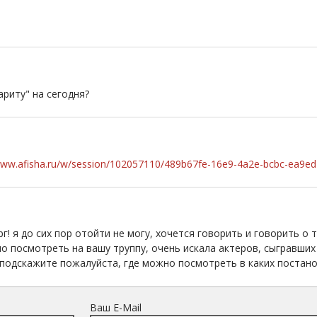
ариту" на сегодня?
www.afisha.ru/w/session/102057110/489b67fe-16e9-4a2e-bcbc-ea9e
г! я до сих пор отойти не могу, хочется говорить и говорить о 
но посмотреть на вашу труппу, очень искала актеров, сыгравши
 подскажите пожалуйста, где можно посмотреть в каких постано
Ваш E-Mail