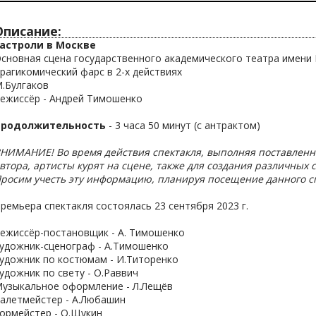
Описание:
астроли в Москве
сновная сцена государственного академического театра имени 
рагикомический фарс в 2-х действиях
.Булгаков
ежиссёр - Андрей Тимошенко
Продолжительность
- 3 часа 50 минут (с антрактом)
НИМАНИЕ! Во время действия спектакля, выполняя поставленн
втора, артисты курят на сцене, также для создания различных
росим учесть эту информацию, планируя посещение данного с
ремьера спектакля состоялась 23 сентября 2023 г.
ежиссёр-постановщик - А. Тимошенко
удожник-сценограф - А.Тимошенко
удожник по костюмам - И.Титоренко
удожник по свету - О.Раввич
узыкальное оформление - Л.Лещёв
алетмейстер - А.Любашин
ормейстер - О.Щукин