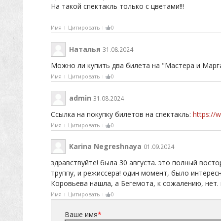
На такой спектакль только с цветами!!!
Имя
Цитировать
0
Наталья
31.08.2024
Можно ли купить два билета на "Мастера и Марг
Имя
Цитировать
0
admin
31.08.2024
Ссылка на покупку билетов на спектакль:
https://
Имя
Цитировать
0
Karina Negreshnaya
01.09.2024
здравствуйте! была 30 августа. это полный востор
труппу, и режиссера! один момент, было интерес
Коровьева нашла, а Бегемота, к сожалению, нет.
Имя
Цитировать
0
Ваше имя
*