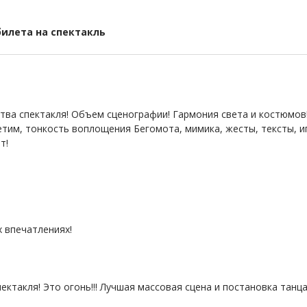
билета на спектакль
тва спектакля! Объем сценографии! Гармония света и костюмов!
етим, тонкость воплощения Бегомота, мимика, жесты, тексты, иг
т!
х впечатлениях!
ктакля! Это огонь!!! Лучшая массовая сцена и постановка танца!