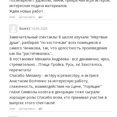
Посмоьрели с удовольствием, прекра ная игра актеров,
интересная подача материалов.
Ждём новых работ.
Имя
Цитировать
0
Guest
10.05.2025
Замечательный спектакль! В школе изучали "Мёртвые
души", разбирая "по косточкам" всех помещиков и
самого Чичикова, так, что целостность произведения
как бы "растягивалась"...
В постановке Михаила Андреева - всё динамично, ярко,
стремительно... Птица-Тройка, Русь, эх! Захотелось
перечитать!
Спасибо Михаилу - актёру и режиссёру, и актрисе
Анастасии Волченко за интересную работу,
слаженность, взаимодействие на сцене, "горящие"
глаза! Символы-колёса в декорации тоже сыграли
хорошую роль! Спасибо всем, кто принимал участие в
выпуске этого спектакля!
Имя
Цитировать
0