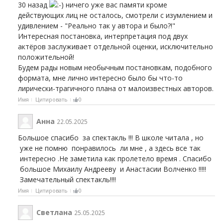
30 назад
ничего уже вас памяти кроме
действующих лиц не осталось, смотрели с изумлением и
удивлением - "Реально так у автора и было?!"
Интересная постановка, интерпретация под двух
актёров заслуживает отдельной оценки, исключительно
положительной!
Будем рады новым необычным постановкам, подобного
формата, мне лично интересно было бы что-то
лирически-трагичного плана от малоизвестных авторов.
Имя
Цитировать
0
Анна
22.05.2025
Большое спасибо за спектакль !!! В школе читала , но
уже не помню понравилось ли мне , а здесь все так
интересно .Не заметила как пролетело время . Спасибо
большое Михаилу Андрееву и Анастасии Волченко !!!!!
Замечательный спектакль!!!!
Имя
Цитировать
0
Светлана
25.05.2025