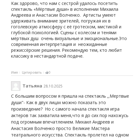
Как здорово, что нам с сестрой удалось посетить
спектакль «Мёртвые души» в исполнении Михаила
Андреева и Анастасии Волченко. Артисты умеют
удерживать внимание зрителей, погружая их в
гоголевскую атмосферу с её гротеском, мистикой и
глубокой психологией. Сцены с колесом и тенями
мёртвых душ очень визуальные и эмоциональные.Это
современная интерпретация и неожиданные
режиссёрские решения. Рекомендую тем, кто любит
классику в нестандартной подаче.
Имя
Цитировать
0
Татьяна
28.10.2025
С большим вопросом я пришла на спектакль ,,Мертвые
души"- Как в двух лицах можно показать это
произведение? Но с самого начала спектакля игра
актеров так захватила меня,что я до сих пор нахожусь
под огромным впечатлением. Михаил Андреев и
Анастасия Волченко просто Великие Мастера
театрального искусства. Спектакль пролетел на одном