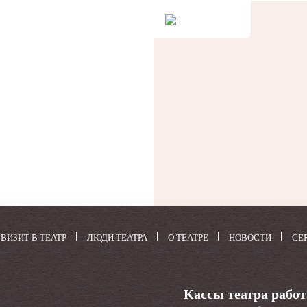
не.
у.
и в
и,
ки
ких-
ных
ВИЗИТ В ТЕАТР
ЛЮДИ ТЕАТРА
О ТЕАТРЕ
НОВОСТИ
СЕ
нет
р
Кассы театра рабо