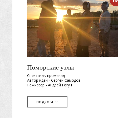
16
Поморские узлы
Спектакль-променад
Автор идеи - Сергей Самодов
Режиссер - Андрей Гогун
Драматург - Нина Няникова
Шумовое сопровождение - Леонид Лещев
ПОДРОБНЕЕ
Продолжительность
- 1 час.
Первый в Архангельске спектакль-променад