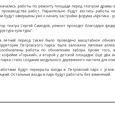
начались работы по ремонту площади перед театром драмы и 
 производства работ. Параллельно будут вестись работы н
ни будут завершены уже к началу застройки форума «Арктика - р
тор театра Сергей Самодов, ремонт проходит благодаря феде
руктура культуры".
а летний период также было проведено масштабное обновле
ерритории Петровского парка: была заложена липовая аллея
возобновлены работы по обновлению забора. Кроме того, в
 кофейни «Горький», а второй у детской площадки. Еще два э
парка стало создание модульного деревянного настила для ко
работами будут перекрыты входы в Петровский парк с углов 
оицкий. Остальные входы в парк будут работать без изменений.