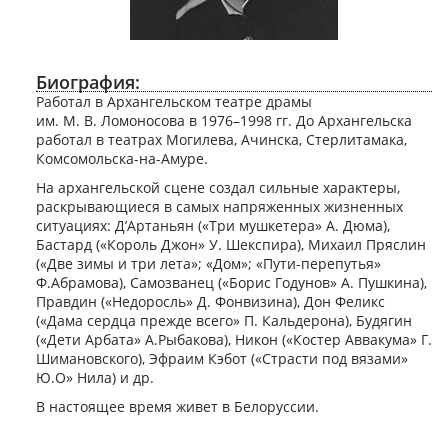
Биография:
Работал в Архангельском театре драмы
им. М. В. Ломоносова в 1976–1998 гг. До Архангельска
работал в театрах Могилева, Ачинска, Стерлитамака,
Комсомольска-на-Амуре.
На архангельской сцене создал сильные характеры,
раскрывающиеся в самых напряженных жизненных
ситуациях: ДʼАртаньян («Три мушкетера» А. Дюма),
Бастард («Король Джон» У. Шекспира), Михаил Пряслин
(«Две зимы и три лета»; «Дом»; «Пути-перепутья»
Ф.Абрамова), Самозванец («Борис Годунов» А. Пушкина),
Правдин («Недоросль» Д. Фонвизина), Дон Феликс
(«Дама сердца прежде всего» П. Кальдерона), Будягин
(«Дети Арбата» А.Рыбакова), Никон («Костер Аввакума» Г.
Шимановского), Эфраим Кэбот («Страсти под вязами»
Ю.О» Нила) и др.
В настоящее время живет в Белоруссии.