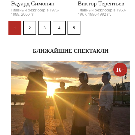
Эдуард Симонян
Виктор Терентьев
Главный режиссер в 1976-
Главный режиссер в 1963-
1988, 2000 гг.
1967, 1990-1992 гг.
1
2
3
4
5
БЛИЖАЙШИЕ СПЕКТАКЛИ
16+