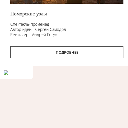
Поморские узлы
Спектакль-променад
Автор идеи - Сергей Самодов
Режиссер - Андрей Гогун
Драматург - Нина Няникова
Шумовое сопровождение - Леонид Лещев
ПОДРОБНЕЕ
Продолжительность
- 1 час.
Первый в Архангельске спектакль-променад «Поморские
узлы». Проект «Поморские узлы» позволит вынырнуть из
привычного формата, в котором зритель находится в зале,
а актёр на сцене. Из здания театра спектакль переместится
на улицу. С помощью наушников каждый зритель совершит
театральную прогулку по городу, а вместе с ней
путешествие в глубины своей памяти и истории
Архангельска.
«Путешествие по узлам памяти — так можно описать
новый проект Архдрамы. Наш зритель, передвигаясь по