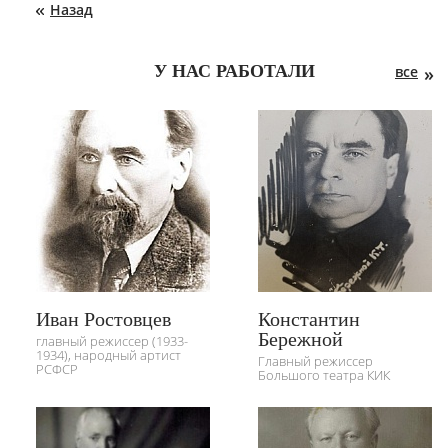
Назад
У НАС РАБОТАЛИ
все
Иван Ростовцев
Константин
Бережной
главный режиссер (1933-
1934), народный артист
Главный режиссер
РСФСР
Большого театра КИК