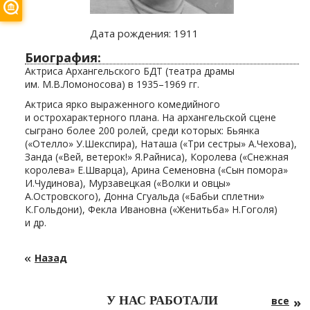
Дата рождения:
1911
Биография:
Актриса Архангельского БДТ (театра драмы
им. М.В.Ломоносова) в 1935–1969 гг.
Актриса ярко выраженного комедийного
и острохарактерного плана. На архангельской сцене
сыграно более 200 ролей, среди которых: Бьянка
(«Отелло» У.Шекспира), Наташа («Три сестры» А.Чехова),
Занда («Вей, ветерок!» Я.Райниса), Королева («Снежная
королева» Е.Шварца), Арина Семеновна («Сын помора»
И.Чудинова), Мурзавецкая («Волки и овцы»
А.Островского), Донна Сгуальда («Бабьи сплетни»
К.Гольдони), Фекла Ивановна («Женитьба» Н.Гоголя)
и др.
Назад
У НАС РАБОТАЛИ
все