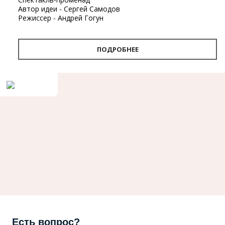
Автор идеи - Сергей Самодов
Режиссер - Андрей Гогун
Драматург - Нина Няникова
Шумовое сопровождение - Леонид Лещев
ПОДРОБНЕЕ
Продолжительность
- 1 час.
Первый в Архангельске спектакль-променад «Поморские
узлы». Проект «Поморские узлы» позволит вынырнуть из
привычного формата, в котором зритель находится в
зале, а актёр на сцене. Из здания театра спектакль
переместится на улицу. С помощью наушников каждый
зритель совершит театральную прогулку по городу, а
вместе с ней путешествие в глубины своей памяти и
истории Архангельска.
«Путешествие по узлам памяти — так можно описать
новый проект Архдрамы. Наш зритель, передвигаясь по
улицам города, будет перемещаться от узла к узлу, из
глубины истории в сегодняшний день, к поверхности
современности, не боясь быть при этом унесенным
течением реки времени. На этом пути он, вероятно,
Есть вопрос?