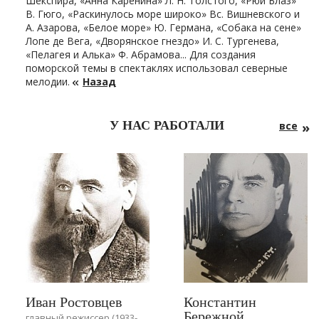
Шекспира, «Анна Каренина» Л. Н. Толстого, «Рюи Блаз»
В. Гюго, «Раскинулось море широко» Вс. Вишневского и
А. Азарова, «Белое море» Ю. Германа, «Собака на сене»
Лопе де Вега, «Дворянское гнездо» И. С. Тургенева,
«Пелагея и Алька» Ф. Абрамова... Для создания
поморской темы в спектаклях использовал северные
мелодии.
Назад
У НАС РАБОТАЛИ
все
Иван Ростовцев
Константин
Бережной
главный режиссер (1933-