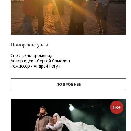
Поморские узлы
Спектакль-променад
Автор идеи - Сергей Самодов
Режиссер - Андрей Гогун
Драматург - Нина Няникова
Шумовое сопровождение - Леонид Лещев
ПОДРОБНЕЕ
Продолжительность
- 1 час.
Первый в Архангельске спектакль-променад «Поморские
узлы». Проект «Поморские узлы» позволит вынырнуть из
16+
привычного формата, в котором зритель находится в
зале, а актёр на сцене. Из здания театра спектакль
переместится на улицу. С помощью наушников каждый
зритель совершит театральную прогулку по городу, а