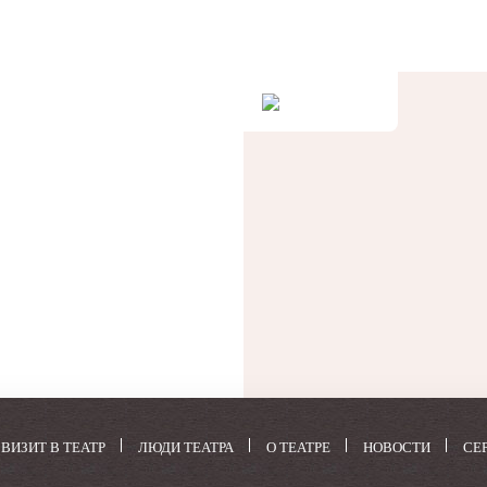
не.
у.
и в
и,
ки
ких-
ных
ВИЗИТ В ТЕАТР
ЛЮДИ ТЕАТРА
О ТЕАТРЕ
НОВОСТИ
СЕ
нет