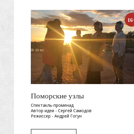
16
Поморские узлы
Спектакль-променад
Автор идеи - Сергей Самодов
Режиссер - Андрей Гогун
Драматург - Нина Няникова
Шумовое сопровождение - Леонид Лещев