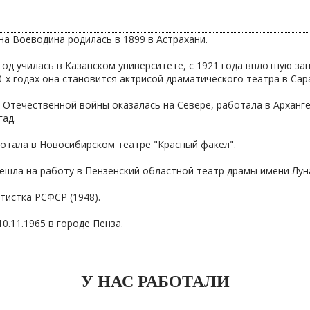
:
а Воеводина родилась в 1899 в Астрахани.
год училась в Казанском университете, с 1921 года вплотную за
0-х годах она становится актрисой драматического театра в Сар
 Отечественной войны оказалась на Севере, работала в Арханг
ад.
ботала в Новосибирском театре "Красный факел".
решла на работу в Пензенский областной театр драмы имени Лун
тистка РСФСР (1948).
0.11.1965 в городе Пенза.
У НАС РАБОТАЛИ