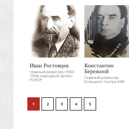
Иван Ростовцев
Константин
Бережной
главный режиссер (1933-
1934), народный артист
Главный режиссер
РСФСР
Большого театра КИК
1
2
3
4
5