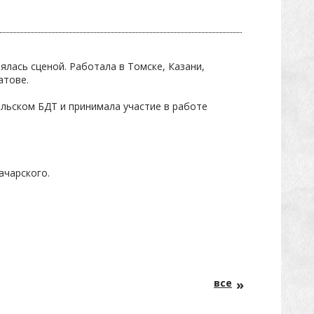
нялась сценой. Работала в Томске, Казани,
атове.
ельском БДТ и принимала участие в работе
ачарского.
все