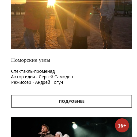
Поморские узлы
Спектакль-променад
Автор идеи - Сергей Самодов
Режиссер - Андрей Гогун
Драматург - Нина Няникова
Шумовое сопровождение - Леонид Лещев
ПОДРОБНЕЕ
Продолжительность
- 1 час.
Первый в Архангельске спектакль-променад «Поморские
узлы». Проект «Поморские узлы» позволит вынырнуть из
16+
привычного формата, в котором зритель находится в
зале, а актёр на сцене. Из здания театра спектакль