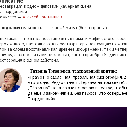
Описание:
еставрация в одном действии (камерная сцена)
. Твардовский
ежиссёр —
Алексей Ермилышев
Продолжительность
— 1 час 45 минут (без антракта)
пектакль — попытка восстановить в памяти мифического героя 
ероя живого, настоящего. Как реставраторы возвращают к жизни
лой за слоем восстанавливая древнее изображение, так и четв
 шутку, а затем… и сами не заметят, как он приобретёт для них
еставрация в одном действии.
Татьяна Тихоновец, театральный критик:
«Грамотно сделанная, правильная сценография, 
что угодно. Редко ставят „Тёркина на том свете“
„Тёркиных“, но впервые встречаю в театре, чтобы
да ещё и закончили ей, без пафоса. Это совершен
Твардовский».