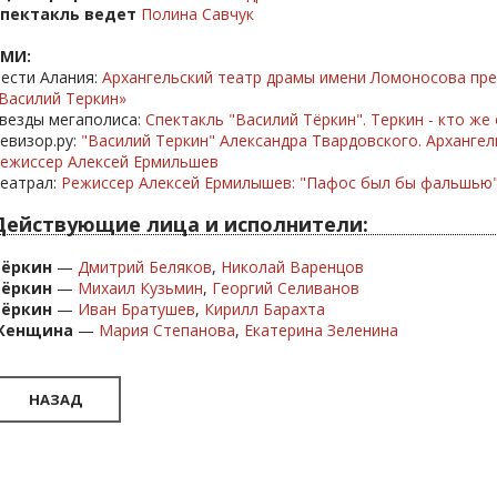
пектакль ведет
Полина Савчук
СМИ:
ести Алания:
Архангельский театр драмы имени Ломоносова пре
Василий Теркин»
везды мегаполиса:
Спектакль "Василий Тёркин". Теркин - кто же
евизор.ру:
"Василий Теркин" Александра Твардовского. Архангел
ежиссер Алексей Ермильшев
еатрал:
Режиссер Алексей Ермилышев: "Пафос был бы фальшью
Действующие лица и исполнители:
Тёркин
—
Дмитрий Беляков
,
Николай Варенцов
Тёркин
—
Михаил Кузьмин
,
Георгий Селиванов
Тёркин
—
Иван Братушев
,
К
ирилл Барахта
Женщина
—
Мария Степанова
,
Екатерина Зеленина
НАЗАД