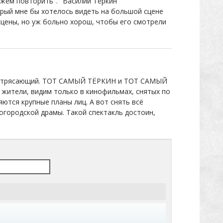
ожем повторить". "Василий Тёркин"
орый мне бы хотелось видеть на большой сцене
 сцены, но уж больно хорош, чтобы его смотрели
кль потрясающий. ТОТ САМЫЙ ТЁРКИН и ТОТ САМЫЙ
 жители, видим только в кинофильмах, снятых по
ются крупные планы лиц. А вот снять всё
огородской драмы. Такой спектакль достоин,