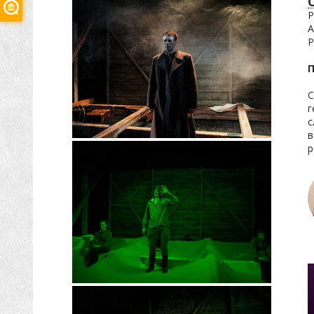
Р
А
Р
С
г
с
в
р