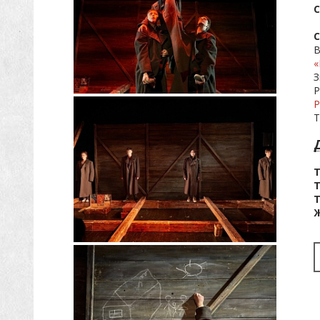
С
В
«
З
Р
Р
Т