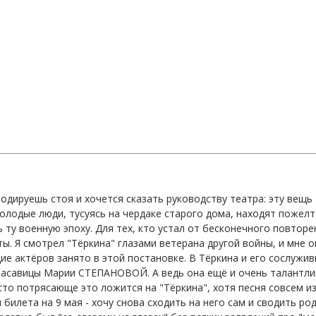
одируешь стоя и хочется сказать руководству театра: эту вещ
одые люди, тусуясь на чердаке старого дома, находят пожелте
ту военную эпоху. Для тех, кто устал от бесконечного повторе
ы. Я смотрел "Тёркина" глазами ветерана другой войны, и мне
ие актёров занято в этой постановке. В Тёркина и его сослу
асавицы Марии СТЕПАНОВОЙ. А ведь она ещё и очень талантлива
сто потрясающе это ложится на "Тёркина", хотя песня совсем из
и билета на 9 мая - хочу снова сходить на него сам и сводить р