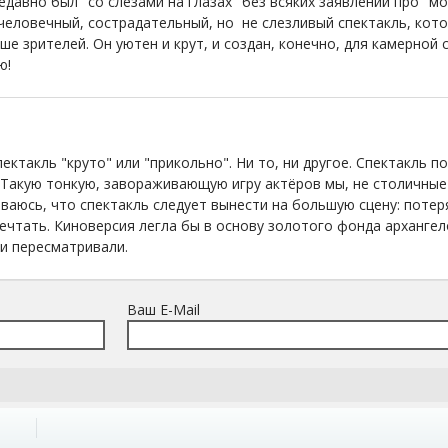
авно был "со слезами на глазах" без всяких заявлений про "м
 человечный, сострадательный, но не слезливый спектакль, кот
ше зрителей. Он уютен и крут, и создан, конечно, для камерной
ю!
спектакль "круто" или "прикольно". Ни то, ни другое. Спекта
 Такую тонкую, завораживающую игру актёров мы, не столичные
ваюсь, что спектакль следует вынести на большую сцену: потеря
ечтать. Киноверсия легла бы в основу золотого фонда архангел
 и пересматривали.
Ваш E-Mail