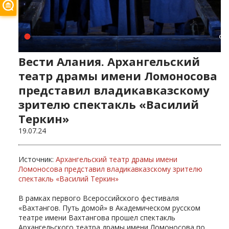
Вести Алания. Архангельский
театр драмы имени Ломоносова
представил владикавказскому
зрителю спектакль «Василий
Теркин»
19.07.24
Источник:
Архангельский театр драмы имени
Ломоносова представил владикавказскому зрителю
спектакль «Василий Теркин»
В рамках первого Всероссийского фестиваля
«Вахтангов. Путь домой» в Академическом русском
театре имени Вахтангова прошел спектакль
Архангельского театра драмы имени Ломоносова по