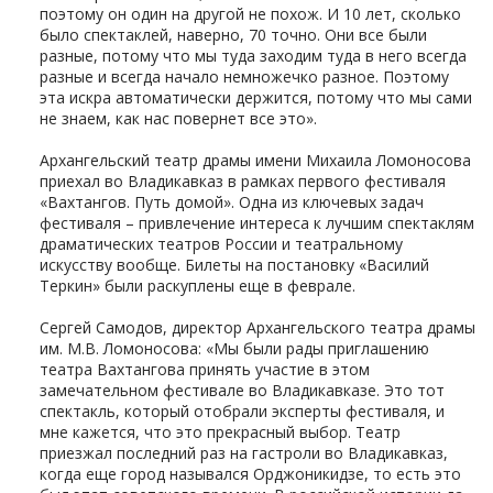
поэтому он один на другой не похож. И 10 лет, сколько
было спектаклей, наверно, 70 точно. Они все были
разные, потому что мы туда заходим туда в него всегда
разные и всегда начало немножечко разное. Поэтому
эта искра автоматически держится, потому что мы сами
не знаем, как нас повернет все это».
Архангельский театр драмы имени Михаила Ломоносова
приехал во Владикавказ в рамках первого фестиваля
«Вахтангов. Путь домой». Одна из ключевых задач
фестиваля – привлечение интереса к лучшим спектаклям
драматических театров России и театральному
искусству вообще. Билеты на постановку «Василий
Теркин» были раскуплены еще в феврале.
Сергей Самодов, директор Архангельского театра драмы
им. М.В. Ломоносова: «Мы были рады приглашению
театра Вахтангова принять участие в этом
замечательном фестивале во Владикавказе. Это тот
спектакль, который отобрали эксперты фестиваля, и
мне кажется, что это прекрасный выбор. Театр
приезжал последний раз на гастроли во Владикавказ,
когда еще город назывался Орджоникидзе, то есть это