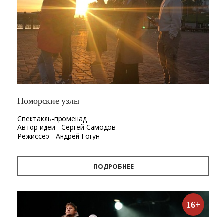
Поморские узлы
Спектакль-променад
Автор идеи - Сергей Самодов
Режиссер - Андрей Гогун
Драматург - Нина Няникова
Шумовое сопровождение - Леонид Лещев
ПОДРОБНЕЕ
Продолжительность
- 1 час.
Первый в Архангельске спектакль-променад «Поморские
узлы». Проект «Поморские узлы» позволит вынырнуть из
16+
привычного формата, в котором зритель находится в
зале, а актёр на сцене. Из здания театра спектакль