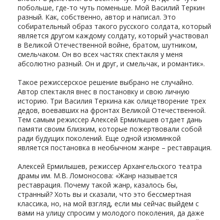
побольше, где-то чуть поменьше. Мой Василий Теркин
разный. Как, собственно, автор и написал. Это
собирательный образ такого русского солдата, который
является другом каждому солдату, который участвовал
в Великой Отечественной войне, братом, шутником,
смельчаком. Он во всех частях спектакля у меня
абсолютно разный. Он и друг, и смельчак, и романтик».
Такое режиссерское решение выбрано не случайно.
Автор спектакля внес в постановку и свою личную
историю. Три Василия Теркина как олицетворение трех
дедов, воевавших на фронтах Великой Отечественной.
Тем самым режиссер Алексей Ермилышев отдает дань
памяти своим близким, которые пожертвовали собой
ради будущих поколений. Еще одной изюминкой
является постановка в необычном жанре – реставрация.
Алексей Ермилышев, режиссер Архангельского театра
драмы им. М.В. Ломоносова: «Жанр называется
реставрация. Почему такой жанр, казалось бы,
странный? Хоть вы и сказали, что это бессмертная
классика, но, на мой взгляд, если мы сейчас выйдем с
вами на улицу спросим у молодого поколения, да даже