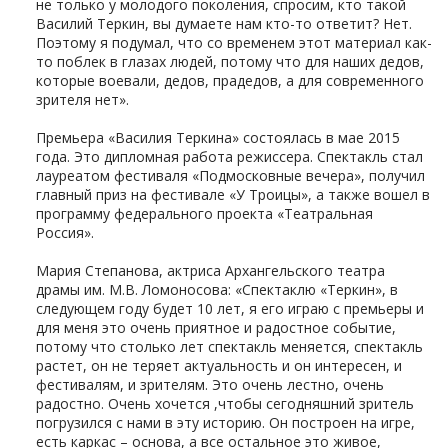
не только у молодого поколения, спросим, кто такой
Василий Теркин, вы думаете нам кто-то ответит? Нет.
Поэтому я подумал, что со временем этот материал как-
то поблек в глазах людей, потому что для наших дедов,
которые воевали, дедов, прадедов, а для современного
зрителя нет».
Премьера «Василия Теркина» состоялась в мае 2015
года. Это дипломная работа режиссера. Спектакль стал
лауреатом фестиваля «Подмосковные вечера», получил
главный приз на фестивале «У Троицы», а также вошел в
программу федерального проекта «Театральная
Россия».
Мария Степанова, актриса Архангельского театра
драмы им. М.В. Ломоносова: «Спектаклю «Теркин», в
следующем году будет 10 лет, я его играю с премьеры и
для меня это очень приятное и радостное событие,
потому что столько лет спектакль меняется, спектакль
растет, он не теряет актуальность и он интересен, и
фестивалям, и зрителям. Это очень лестно, очень
радостно. Очень хочется ,чтобы сегодняшний зритель
погрузился с нами в эту историю. Он построен на игре,
есть каркас – основа, а все остальное это живое,