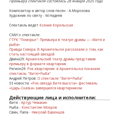
Премьера спектакля состоялась 28 января 2025 года
Композитор и автор слов песен - А.Морозова
Художник по свету - М.Надеев
Спектакль ведёт
Ксения Корельская
СМИ о спектакле:
ГТРК "Поморье": Премьера в театре драмы — «Витя и
рыба»
Правда Севера: В Архангельске рассказали о том, как
стать настоящей звездой
Двина29:
Архангельский театр драмы представив
п
ремьеру в формате квартирник
Регион29:
Рок-кв
артирник: в Архангельска показали
спектакль "Витя+Рыба"
Андрей Петров:
О спектакле "Витя+Рыба"
53 новости:
«Рок-звезда Витя высота»: фестиваль
«Царь-Сказка» завершился квартирником
Действующие лица и исполнители:
Витя -
Артур Чемакин
Рыба -
Константин Мокров
Свин, Папа -
Николай Варенцов