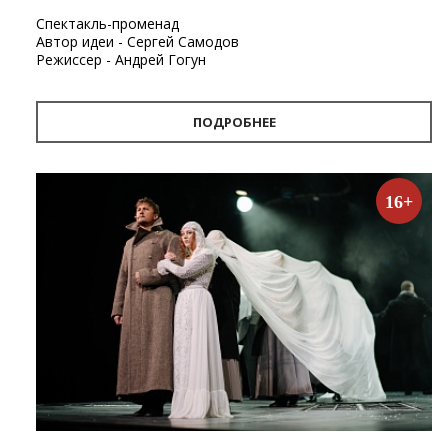
Спектакль-променад
Автор идеи - Сергей Самодов
Режиссер - Андрей Гогун
Драматург - Нина Няникова
Шумовое сопровождение - Леонид Лещев
ПОДРОБНЕЕ
Продолжительность
- 1 час.
Первый в Архангельске спектакль-променад «Поморские
узлы». Проект «Поморские узлы» позволит вынырнуть из
16+
привычного формата, в котором зритель находится в
зале, а актёр на сцене. Из здания театра спектакль
переместится на улицу. С помощью наушников каждый
зритель совершит театральную прогулку по городу, а
вместе с ней путешествие в глубины своей памяти и
истории Архангельска.
«Путешествие по узлам памяти — так можно описать
новый проект Архдрамы. Наш зритель, передвигаясь по
улицам города, будет перемещаться от узла к узлу, из
глубины истории в сегодняшний день, к поверхности
современности, не боясь быть при этом унесенным