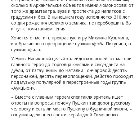
сколько в Архангельске объектов имени Ломоносова: от
того же драмтеатра, вуза и проспекта до напитков с
градусами и без. В нынешнем году исполняется 310 лет
со дня рождения великого земляка, не переборщить бы
и тут с почитанием гения.
Хочется отметить прекрасную игру Михаила Кузьмина,
изобразившего превращение пушкинофоба Питунина, в
пушкинофила.
У Нины Няниковой целый калейдоскоп ролей: от матери
главного героя до торговца книгами и секунданта на
дуэли, от пэтэушницы до Натальи Гончаровой: десять
персонажей, десять перевоплощений. Действо проходит
под музыку популярной в перестроечные годы группы
«АукцЫон».
– Вместе с главным героем спектакля зритель ищет
ответы на вопросы, почему Пушкин так дорог русскому
человеку и есть ли место Пушкину в будничной жизни, –
озвучил идею пьесы режиссер Андрей Тимошенко.