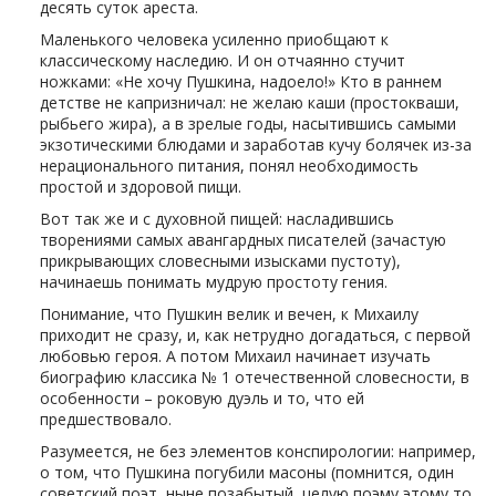
десять суток ареста.
Маленького человека усиленно приобщают к
классическому наследию. И он отчаянно стучит
ножками: «Не хочу Пушкина, надоело!» Кто в раннем
детстве не капризничал: не желаю каши (простокваши,
рыбьего жира), а в зрелые годы, насытившись самыми
экзотическими блюдами и заработав кучу болячек из-за
нерационального питания, понял необходимость
простой и здоровой пищи.
Вот так же и с духовной пищей: насладившись
творениями самых авангардных писателей (зачастую
прикрывающих словесными изысками пустоту),
начинаешь понимать мудрую простоту гения.
Понимание, что Пушкин велик и вечен, к Михаилу
приходит не сразу, и, как нетрудно догадаться, с первой
любовью героя. А потом Михаил начинает изучать
биографию классика № 1 отечественной словесности, в
особенности – роковую дуэль и то, что ей
предшествовало.
Разумеется, не без элементов конспирологии: например,
о том, что Пушкина погубили масоны (помнится, один
советский поэт, ныне позабытый, целую поэму этому то