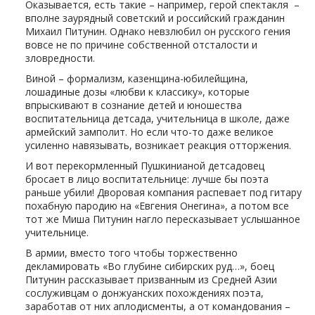
Оказывается, есть такие – например, герой спектакля –
вполне заурядный советский и российский гражданин
Михаил Питунин. Однако невзлюбил он русского гения
вовсе не по причине собственной отсталости и
зловредности.
Виной – формализм, казенщина-юбилейщина,
лошадиные дозы «любви к классику», которые
впрыскивают в сознание детей и юношества
воспитательница детсада, учительница в школе, даже
армейский замполит. Но если что-то даже великое
усиленно навязывать, возникает реакция отторжения.
И вот перекормленный Пушкинианой детсадовец
бросает в лицо воспитательнице: лучше бы поэта
раньше убили! Дворовая компания распевает под гитару
похабную пародию на «Евгения Онегина», а потом все
тот же Миша Питунин нагло пересказывает услышанное
учительнице.
В армии, вместо того чтобы торжественно
декламировать «Во глубине сибирских руд…», боец
Питунин рассказывает призванным из Средней Азии
сослуживцам о донжуанских похождениях поэта,
заработав от них аплодисменты, а от командования –