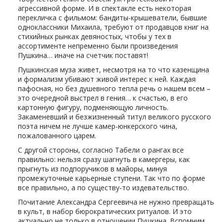
агрессивной форме. И в спектакле есть некоторая
перекличка с фильмом: бандиты-крышеватели, бывшие
одноклассники Михаила, требуют от продавцов книг на
стихийных рынках девяностых, чтобы у тех в
ассортименте непременно были произведения
Пушкина… иначе на счетчик поставят!
Пушкинская муза живет, несмотря на то что казенщина
и формализм убивают живой интерес к ней. Каждая
пафосная, но без душевного тепла речь о нашем всем –
это очередной выстрел в гения… к счастью, в его
картонную фигуру, подменяющую личность.
Закаменевший и безжизненный титул великого русского
поэта ничем не лучше камер-юнкерского чина,
пожалованного царем.
С другой стороны, согласно Табели о рангах все
правильно: нельзя сразу шагнуть в камергеры, как
прыгнуть из подпоручиков в майоры, минуя
промежуточные карьерные ступени. Так что по форме
все правильно, а по существу-то издевательство.
Почитание Александра Сергеевича не нужно превращать
в культ, в набор бюрократических ритуалов. И это
актуально не только в отношении Пушкина. Вспомним,