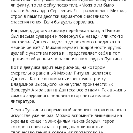
ли факту, то ли фейку посвятил). «Можно ли было
спасти Александра Сергеевича?» – размышляет Михаил,
строя в памяти десятки вариантов счастливого
спасения гения. Если бы дуэль сорвалась…
Например, дорогу экипажу перебежал заяц, а Пушкин
был весьма суеверен и повернул бы назад? Или кто-то
застрелил Дантеса задолго до рокового поединка на
Черной речке? И Михаил изучает подробности других
дуэлей с участием поэта и… представляет себя в тот
трагический день и час заслоняющим грудью Пушкина.
Вот и девушка дарит ему рисунок, на котором
смертельно раненный Михаил Питунин целится в
Дантеса. Как не вспомнить известную строчку
Владимира Высоцкого: «Я не успел произнести: «К
барьеру!» А я за залп в Дантеса все отдам». Так в жизнь
самого заурядного человека вторгается великая
литература.
Тема «Пушкин и современный человек» затрагивалась в
искусстве уже не раз. Можно вспомнить вышедший на
экраны в конце 1980-х фильм «Бакенбарды», герои
которого навязывают гражданам личность и
творчество гения в совсем уж гротесковой и