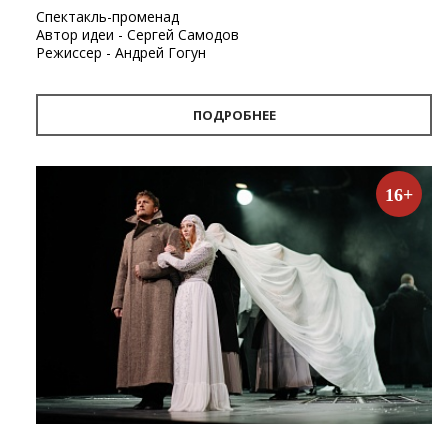
Спектакль-променад
Автор идеи - Сергей Самодов
Режиссер - Андрей Гогун
Драматург - Нина Няникова
Шумовое сопровождение - Леонид Лещев
ПОДРОБНЕЕ
Продолжительность
- 1 час.
Первый в Архангельске спектакль-променад «Поморские
узлы». Проект «Поморские узлы» позволит вынырнуть из
16+
привычного формата, в котором зритель находится в
зале, а актёр на сцене. Из здания театра спектакль
переместится на улицу. С помощью наушников каждый
зритель совершит театральную прогулку по городу, а
вместе с ней путешествие в глубины своей памяти и
истории Архангельска.
«Путешествие по узлам памяти — так можно описать
новый проект Архдрамы. Наш зритель, передвигаясь по
улицам города, будет перемещаться от узла к узлу, из
глубины истории в сегодняшний день, к поверхности
современности, не боясь быть при этом унесенным
течением реки времени. На этом пути он, вероятно,