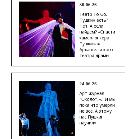
30.06.26
Театр To Go.
Пушкин есть?
Нет. А если
найдем? «Спасти
камер-юнкера
Пушкина»
Архангельского
театра драмы
24.06.26
Арт-журнал
"Около". «…И мы
пока что умерли
не все. А этому
нас Пушкин
научил»