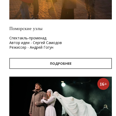
Поморские узлы
Спектакль-променад
Автор идеи - Сергей Самодов
Режиссер - Андрей Гогун
Драматург - Нина Няникова
Шумовое сопровождение - Леонид Лещев
ПОДРОБНЕЕ
Продолжительность
- 1 час.
Первый в Архангельске спектакль-променад «Поморские
узлы». Проект «Поморские узлы» позволит вынырнуть из
16+
привычного формата, в котором зритель находится в
зале, а актёр на сцене. Из здания театра спектакль
переместится на улицу. С помощью наушников каждый
зритель совершит театральную прогулку по городу, а
вместе с ней путешествие в глубины своей памяти и
истории Архангельска.