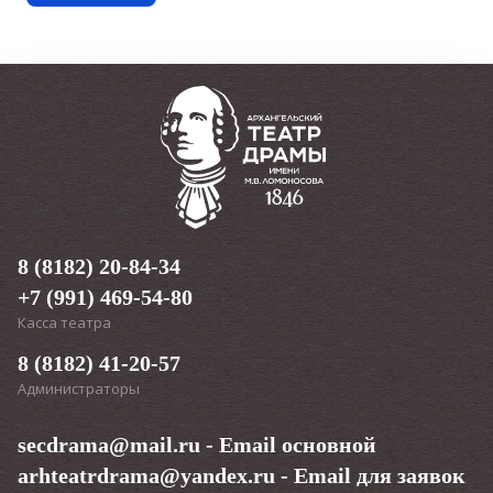
режиссёр спектакля
Андрей Гогун.
Текст «Поморских узлов» написала Нина Няникова. В
этом сезоне это уже второй спектакль после «Долго и
счастливо», появившийся в Архдраме по её
сценарию.
«Спектакль - встреча с воспоминаниями
нашего города. У Архангельска много баек, небылиц
и «былиц», которые мы собрали и переработали в
спектакль. Как знаете, «омут памяти» из Гарри Поттера.
В нашем омуте байки водятся. Это про узлы на память,
про узлы, что нужно разрубить и любая ассоциация на
эту тему, думаю, будет верна. Хочу вместо того, чтобы
8 (8182) 20-84-34
говорить зрителю «к чему-то готовиться»,
+7 (991) 469-54-80
предложить —НЕ ГОТОВИТЬСЯ НИ К ЧЕМУ, а просто
быть. Для нас это тоже эксперимент, так что предлагаю
Касса театра
нам быть в одной лодке»
, — комментриент
Нина
Няникова.
8 (8182) 41-20-57
Администраторы
Озвучивают «Поморские узлы» актёры театра: Иван
secdrama@mail.ru
Братушев, Александр Зимин, Екатерина Калинина, Павел
- Email основной
Каныгин, Константин Мокров, Эдуард Мурушкин, Виктор
arhteatrdrama@yandex.ru
- Email для заявок
Мушковец, Юрий Прошин, Александр Субботин, Марина