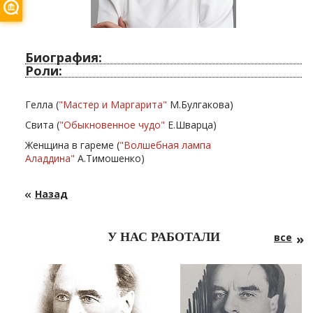
Биография:
Роли:
Гелла (
"Мастер и Маргарита"
М.Булгакова)
Свита (
"Обыкновенное чудо"
Е.Шварца)
Женщина в гареме (
"Волшебная лампа
Аладдина"
А.Тимошенко)
Назад
У НАС РАБОТАЛИ
все