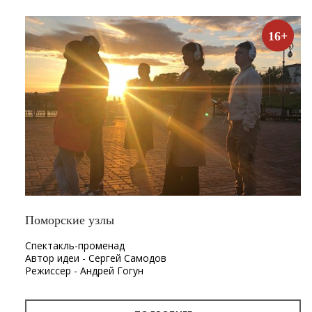
16+
Поморские узлы
Спектакль-променад
Автор идеи - Сергей Самодов
Режиссер - Андрей Гогун
Драматург - Нина Няникова
Шумовое сопровождение - Леонид Лещев