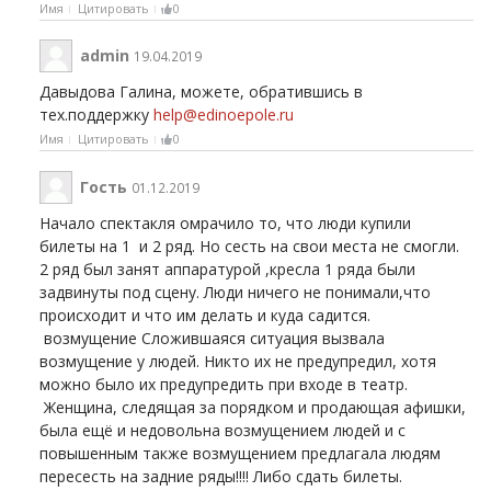
Имя
Цитировать
0
admin
19.04.2019
Давыдова Галина
, можете, обратившись в
тех.поддержку
help@edinoepole.ru
Имя
Цитировать
0
Гость
01.12.2019
Начало спектакля омрачило то, что люди купили
билеты на 1 и 2 ряд. Но сесть на свои места не смогли.
2 ряд был занят аппаратурой ,кресла 1 ряда были
задвинуты под сцену. Люди ничего не понимали,что
происходит и что им делать и куда садится.
возмущение Сложившаяся ситуация вызвала
возмущение у людей. Никто их не предупредил, хотя
можно было их предупредить при входе в театр.
Женщина, следящая за порядком и продающая афишки,
была ещё и недовольна возмущением людей и с
повышенным также возмущением предлагала людям
пересесть на задние ряды!!!! Либо сдать билеты.