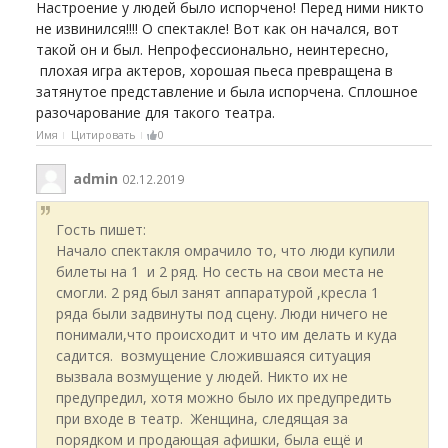
Настроение у людей было испорчено! Перед ними никто
не извинился!!!! О спектакле! Вот как он начался, вот
такой он и был. Непрофессионально, неинтересно,
плохая игра актеров, хорошая пьеса превращена в
затянутое представление и была испорчена. Сплошное
разочарование для такого театра.
Имя
Цитировать
0
admin
02.12.2019
Гость пишет:
Начало спектакля омрачило то, что люди купили
билеты на 1 и 2 ряд. Но сесть на свои места не
смогли. 2 ряд был занят аппаратурой ,кресла 1
ряда были задвинуты под сцену. Люди ничего не
понимали,что происходит и что им делать и куда
садится. возмущение Сложившаяся ситуация
вызвала возмущение у людей. Никто их не
предупредил, хотя можно было их предупредить
при входе в театр. Женщина, следящая за
порядком и продающая афишки, была ещё и