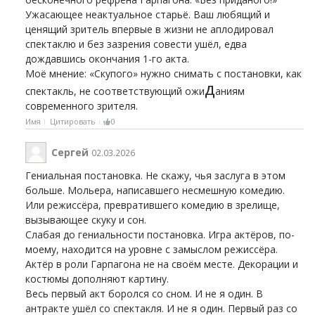
Ужасающее неактуальное старьё. Ваш любящий и
ценящий зритель впервые в жизни не аплодировал
спектаклю и без зазрения совести ушёл, едва
дождавшись окончания 1-го акта.
Моё мнение: «Скупого» нужно снимать с постановки, как
д
спектакль, не соответствующий ожи
аниям
современного зрителя.
Имя
Цитировать
0
Сергей
02.03.2026
Гениальная постановка. Не скажу, чья заслуга в этом
больше. Мольера, написавшего несмешную комедию.
Или режиссёра, превратившего комедию в зрелище,
вызывающее скуку и сон.
Слабая до гениальности постановка. Игра актёров, по-
моему, находится на уровне с замыслом режиссёра.
Актёр в роли Гарпагона не на своём месте. Декорации и
костюмы дополняют картину.
Весь первый акт боролся со сном. И не я один. В
антракте ушёл со спектакля. И не я один. Первый раз со