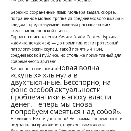
Бережно сохранённый язык Мольера выдал, скорее,
потраченное молью тряпьё из средневекового шкафа и
следом - предсказуемый пыльный рассыпающийся
скелет мольеровской пьесы.
Гарпагон в исполнении Кичика (ждём Сергея Чуркина,
ждём-не дождёмся) — до примитивности гротескный
патологический скупец, такой понятный ТОЙ,
средневековой публике, но столь же примитивный для
современного зрителя.
новая волна
Заявлено в описании: «
«скупых» хлынула в
двухтысячные. Бесспорно, на
фоне особой актуальности
проблематики в эпоху власти
денег. Теперь мы снова
попробуем смеяться над собой».
Не увидел! Не почувствовал! Ни грамма современности
под завалом кринолинов, париков, камзолов и
бесконечного рефрена Гарпагона: «Без приданого!»