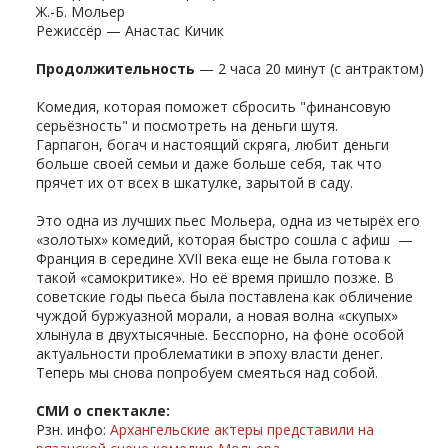
Ж.-Б. Мольер
Режиссёр — Анастас Кичик
Продолжительность
— 2 часа 20 минут (с антрактом)
Комедия, которая поможет сбросить "финансовую
серьёзность" и посмотреть на деньги шутя.
Гарпагон, богач и настоящий скряга, любит деньги
больше своей семьи и даже больше себя, так что
прячет их от всех в шкатулке, зарытой в саду.
Это одна из лучших пьес Мольера, одна из четырёх его
«золотых» комедий, которая быстро сошла с афиш —
Франция в середине XVII века еще не была готова к
такой «самокритике». Но её время пришло позже. В
советские годы пьеса была поставлена как обличение
чуждой буржуазной морали, а новая волна «скупых»
хлынула в двухтысячные. Бесспорно, на фоне особой
актуальности проблематики в эпоху власти денег.
Теперь мы снова попробуем смеяться над собой.
СМИ о спектакле:
Рзн. инфо:
Архангельские актеры представили на