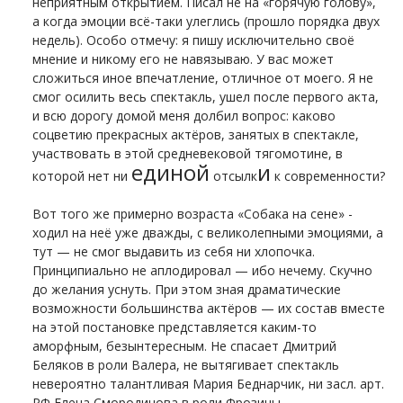
неприятным открытием. Писал не на «горячую голову»,
а когда эмоции всё-таки улеглись (прошло порядка двух
недель). Особо отмечу: я пишу исключительно своё
мнение и никому его не навязываю. У вас может
сложиться иное впечатление, отличное от моего. Я не
смог осилить весь спектакль, ушел после первого акта,
и всю дорогу домой меня долбил вопрос: каково
соцветию прекрасных актёров, занятых в спектакле,
участвовать в этой средневековой тягомотине, в
единой
и
которой нет ни
отсылк
к современности?
Вот того же примерно возраста «Собака на сене» -
ходил на неё уже дважды, с великолепными эмоциями, а
тут — не смог выдавить из себя ни хлопочка.
Принципиально не аплодировал — ибо нечему. Скучно
до желания уснуть. При этом зная драматические
возможности большинства актёров — их состав вместе
на этой постановке представляется каким-то
аморфным, безынтересным. Не спасает Дмитрий
Беляков в роли Валера, не вытягивает спектакль
невероятно талантливая Мария Беднарчик, ни засл. арт.
РФ Елена Смородинова в роли Фрозины.