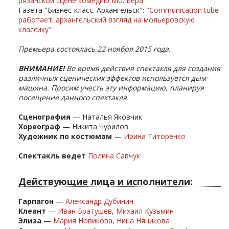
рязанской сцене комедию Мольера
Газета "Бизнес-класс. Архангельск":
"Communication tube
работает: архангельский взгляд на мольеровскую
классику"
Премьера состоялась 22 ноября 2015 года.
ВНИМАНИЕ!
Во время действия спектакля для создания
различных сценических эффектов используется дым-
машина. Просим учесть эту информацию, планируя
посещение данного спектакля.
Сценография
— Наталья Яковчик
Хореограф
— Никита Чурилов
Художник по костюмам
—
Ирина Титоренко
Спектакль ведет
Полина Савчук
Действующие лица и исполнители:
Гарпагон
—
Александр Дубинин
Клеант
—
Иван Братушев
,
Михаил Кузьмин
Элиза
—
Мария Новикова
,
Нина Няникова