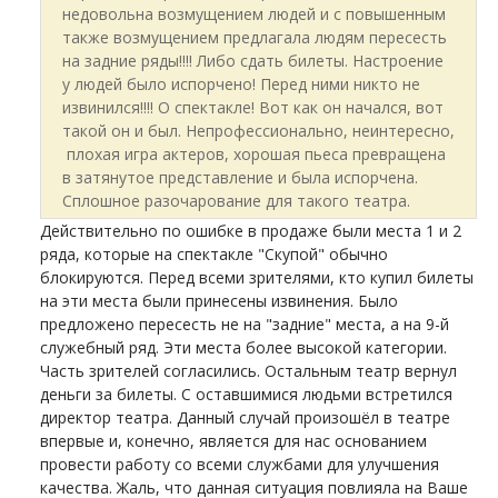
недовольна возмущением людей и с повышенным
также возмущением предлагала людям пересесть
на задние ряды!!!! Либо сдать билеты. Настроение
у людей было испорчено! Перед ними никто не
извинился!!!! О спектакле! Вот как он начался, вот
такой он и был. Непрофессионально, неинтересно,
плохая игра актеров, хорошая пьеса превращена
в затянутое представление и была испорчена.
Сплошное разочарование для такого театра.
Действительно по ошибке в продаже были места 1 и 2
ряда, которые на спектакле "Скупой" обычно
блокируются. Перед всеми зрителями, кто купил билеты
на эти места были принесены извинения. Было
предложено пересесть не на "задние" места, а на 9-й
служебный ряд. Эти места более высокой категории.
Часть зрителей согласились. Остальным театр вернул
деньги за билеты. С оставшимися людьми встретился
директор театра. Данный случай произошёл в театре
впервые и, конечно, является для нас основанием
провести работу со всеми службами для улучшения
качества. Жаль, что данная ситуация повлияла на Ваше