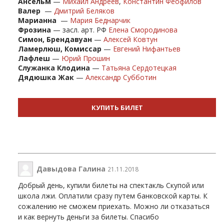
Ансельм
—
Михаил Андреев
,
Константин Феофилов
Валер
—
Дмитрий Беляков
Марианна
—
Мария Беднарчик
Фрозина
— засл. арт. РФ
Елена Смородинова
Симон,
Брендавуан
—
Алексей Ковтун
Ламерлюш,
Комиссар
—
Евгений Нифантьев
Лафлеш
—
Юрий Прошин
Служанка Клодина
—
Татьяна Сердотецкая
Дядюшка Жак
—
Александр Субботин
КУПИТЬ БИЛЕТ
Давыдова Галина
21.11.2018
Добрый день, купили билеты на спектакль Скупой или
школа лжи. Оплатили сразу путем банковской карты. К
сожалению не сможем приехать. Можно ли отказаться
и как вернуть деньги за билеты. Спасибо