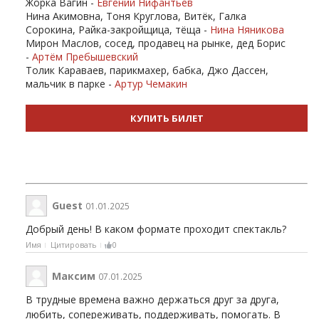
Жорка Вагин -
Евгений Нифантьев
Нина Акимовна, Тоня Круглова, Витёк, Галка
Сорокина, Райка-закройщица, тёща -
Нина Няникова
Мирон Маслов, сосед, продавец на рынке, дед Борис
-
Артём Пребышевский
Толик Караваев, парикмахер, бабка, Джо Дассен,
мальчик в парке -
Артур Чемакин
КУПИТЬ БИЛЕТ
Guest
01.01.2025
Добрый день! В каком формате проходит спектакль?
Имя
Цитировать
0
Максим
07.01.2025
В трудные времена важно держаться друг за друга,
любить, сопереживать, поддерживать, помогать. В