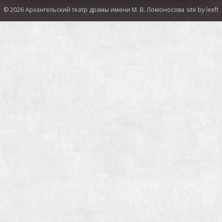
приложения можно будет прогуляться по городу
© 2026 Архангельский театр драмы имени М. В. Ломоносова
site by leeft
ИА «Регион 29»:
Андрей Гогун о спектакле-променаде
«Поморские узлы»