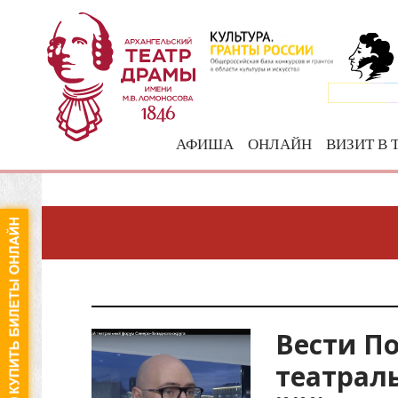
АФИША
ОНЛАЙН
ВИЗИТ В 
Вести П
театрал