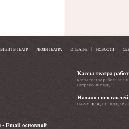
и в
и,
ки
ких-
ных
ВИЗИТ В ТЕАТР
ЛЮДИ ТЕАТРА
О ТЕАТРЕ
НОВОСТИ
СЕ
нет
р
Кассы театра рабо
Кассы театра работают с 10:3
Петровский парк, 1;
. В
лго
Начало спектаклей
ми
Пн.-Чт.:
18:30,
Пт.: 18:00, Сб.-В
лиц
в
u
- Email основной