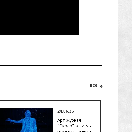
все
24.06.26
Арт-журнал
"Около". «…И мы
пока что умерли