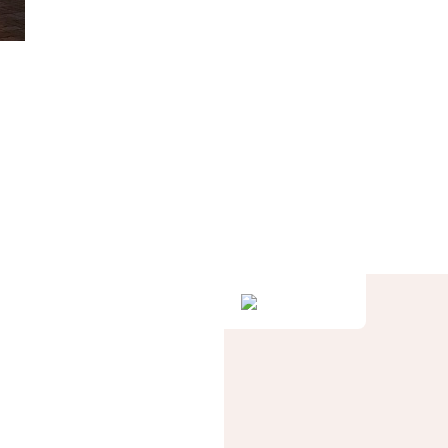
не.
у.