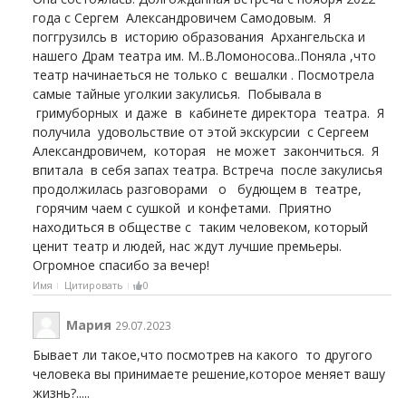
года с Сергем Александровичем Самодовым. Я
поггрузилсь в историю образования Архангельска и
нашего Драм театра им. М..В.Ломоносова..Поняла ,что
театр начинаеться не только с вешалки . Посмотрела
самые тайные уголкии закулисья. Побывала в
гримуборных и даже в кабинете директора театра. Я
получила удовольствие от этой экскурсии с Сергеем
Александровичем, которая не может закончиться. Я
впитала в себя запах театра. Встреча после закулисья
продолжилась разговорами о будющем в театре,
горячим чаем с сушкой и конфетами. Приятно
находиться в обществе с таким человеком, который
ценит театр и людей, нас ждут лучшие премьеры.
Огромное спасибо за вечер!
Имя
Цитировать
0
Мария
29.07.2023
Бывает ли такое,что посмотрев на какого то другого
человека вы принимаете решение,которое меняет вашу
жизнь?.....