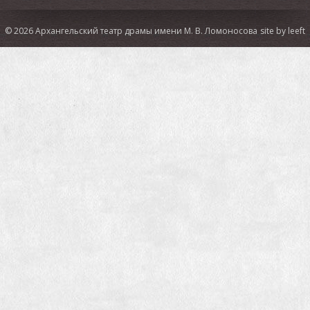
© 2026 Архангельский театр драмы имени М. В. Ломоносова
site by leeft
СМИ о спектакле:
Российская газета:
В Архангельске туристы будут гулять
по городу вместе с актерами театра
ТАСС:
В Архангельске представили первый спектакль-
променад "Поморские узлы"
29ru:
Театр в смартфоне: в Ночь музеев
архангелогородцев приглашают на спектакль-променад
об Архангельске