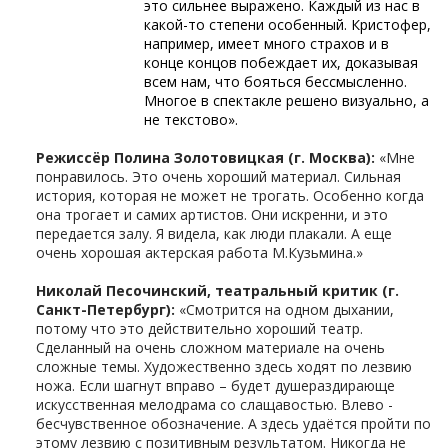
это сильнее выражено. Каждый из нас в
какой-то степени особенный. Кристофер,
например, имеет много страхов и в
конце концов побеждает их, доказывая
всем нам, что бояться бессмысленно.
Многое в спектакле решено визуально, а
не текстово».
Режиссёр Полина Золотовицкая (г. Москва):
«Мне
понравилось. Это очень хороший материал. Сильная
история, которая не может не трогать. Особенно когда
она трогает и самих артистов. Они искренни, и это
передается залу. Я видела, как люди плакали. А еще
очень хорошая актерская работа М.Кузьмина.»
Николай Песочинский, театральный критик (г.
Санкт-Петербург):
«Смотрится на одном дыхании,
потому что это действительно хороший театр.
Сделанный на очень сложном материале на очень
сложные темы. Художественно здесь ходят по лезвию
ножа. Если шагнут вправо – будет душераздирающе
искусственная мелодрама со слащавостью. Влево -
бесчувственное обозначение. А здесь удаётся пройти по
этому лезвию с позитивным результатом. Никогда не