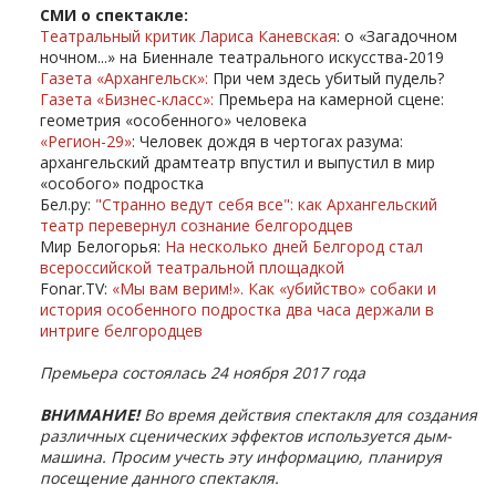
СМИ о спектакле:
Театральный критик Лариса Каневская
: о «Загадочном
ночном...» на Биеннале театрального искусства-2019
Газета «Архангельск»
:
При чем здесь убитый пудель?
Газета «Бизнес-класс»
:
Премьера на камерной сцене:
геометрия «особенного» человека
«Регион-29»
: Человек дождя в чертогах разума:
архангельский драмтеатр впустил и выпустил в мир
«особого» подростка
Бел.ру:
"Странно ведут себя все": как Архангельский
театр перевернул сознание белгородцев
Мир Белогорья:
На несколько дней Белгород стал
всероссийской театральной площадкой
Fonar.TV:
«Мы вам верим!». Как «убийство» собаки и
история особенного подростка два часа держали в
интриге белгородцев
Премьера состоялась 24 ноября 2017 года
ВНИМАНИЕ!
Во время действия спектакля для создания
различных сценических эффектов используется дым-
машина. Просим учесть эту информацию, планируя
посещение данного спектакля.