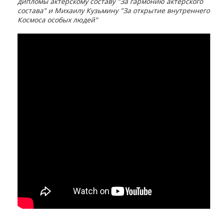
дипломы актерскому составу "За гармонию актерского
состава" и Михаилу Кузьмину "За открытие внутреннего
Космоса особых людей"