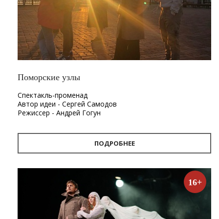
Поморские узлы
Спектакль-променад
Автор идеи - Сергей Самодов
Режиссер - Андрей Гогун
Драматург - Нина Няникова
Шумовое сопровождение - Леонид Лещев
ПОДРОБНЕЕ
Продолжительность
- 1 час.
Первый в Архангельске спектакль-променад «Поморские
узлы». Проект «Поморские узлы» позволит вынырнуть из
16+
привычного формата, в котором зритель находится в
зале, а актёр на сцене. Из здания театра спектакль
переместится на улицу. С помощью наушников каждый
зритель совершит театральную прогулку по городу, а