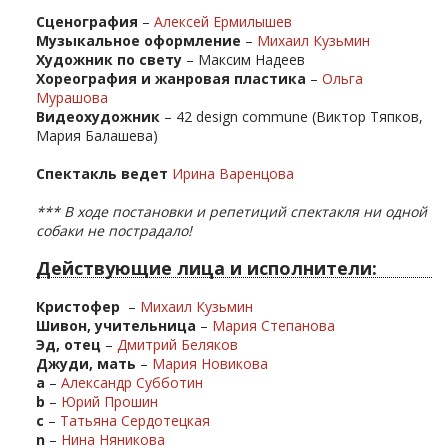
Сценография
–
Алексей Ермилышев
Музыкальное оформление
–
Михаил Кузьмин
Художник по свету
– Максим Надеев
Хореография и жанровая пластика
–
Ольга
Мурашова
Видеохудожник
– 42 design commune (Виктор Тяпков,
Мария Балашева)
Спектакль ведет
И
рина Варенцова
*** В ходе постановки и репетиций спектакля ни одной
собаки не пострадало!
Действующие лица и исполнители:
Кристофер
–
Михаил Кузьмин
Шивон, учительница
–
Мария Степанова
Эд, отец
–
Дмитрий Беляков
Джуди, мать
–
Мария Новикова
a
–
Александр Субботин
b
–
Юрий Прошин
c
–
Татьяна Сердотецкая
n
–
Нина Няникова