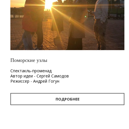
Поморские узлы
Спектакль-променад
Автор идеи - Сергей Самодов
Режиссер - Андрей Гогун
Драматург - Нина Няникова
Шумовое сопровождение - Леонид Лещев
ПОДРОБНЕЕ
Продолжительность
- 1 час.
Первый в Архангельске спектакль-променад «Поморские
узлы». Проект «Поморские узлы» позволит вынырнуть из
привычного формата, в котором зритель находится в
зале, а актёр на сцене. Из здания театра спектакль